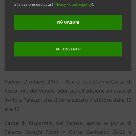
• Prevista una specifica iniziativa “Quadri in scena:
alla sezione dedicata (
Privacy
-
Cookie policy
).
la pittura diventa tea-tro”: verranno riprodotti
quadri legati al periodo storico di costruzione del
PIÙ OPZIONI
Palazzo che si animeranno con parole, musica dal
vivo e attori in costume d’epoca
• Al via anche “Guida per un giorno” dove i ragazzi
ACCONSENTO
saranno i ciceroni di al-cune opere di Eugenio
Dragutescu
Padova, 2 ottobre 2017
– Anche quest’anno Cassa di
Risparmio del Veneto aderisce all’edizione annuale di
Invito a Palazzo, che si terrà sabato 7 ottobre dalle 10
alle 19.
Cassa di Risparmio del Veneto aprirà le porte di
Palazzo Donghi Ponti in Corso Garibaldi, 22/26 a