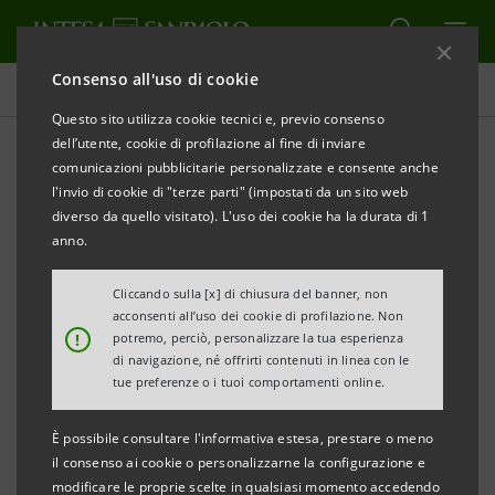
Consenso all'uso di cookie
Comunicati stampa
Questo sito utilizza cookie tecnici e, previo consenso
dell’utente, cookie di profilazione al fine di inviare
STAMPA
AGGIORNA
comunicazioni pubblicitarie personalizzate e consente anche
COMUNICATO STAMPA
l'invio di cookie di "terze parti" (impostati da un sito web
diverso da quello visitato). L'uso dei cookie ha la durata di 1
CASSA DI RISPARMIO DEL VENETO ADERISCE ALLA
anno.
XVI EDIZIONE DI “INVITO A PALAZZO”
Cliccando sulla [x] di chiusura del banner, non
• Sabato 7 ottobre dalle 10 alle 19 ritorna “Invito a
acconsenti all’uso dei cookie di profilazione. Non
!
potremo, perciò, personalizzare la tua esperienza
Palazzo”, l’appuntamento promosso da ABI per
di navigazione, né offrirti contenuti in linea con le
l’apertura straordinaria e gratuita dei palazzi
tue preferenze o i tuoi comportamenti online.
storici delle banche italiane.
È possibile consultare l'informativa estesa, prestare o meno
• Ingresso gratuito e visite guidate a Palazzo
il consenso ai cookie o personalizzarne la configurazione e
Donghi Ponti
modificare le proprie scelte in qualsiasi momento accedendo