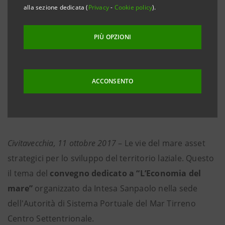
alla sezione dedicata (
Privacy
-
Cookie policy
).
• La regione Lazio nel 1° sem. ha avuto un import-
export marittimo pari a 8 miliardi di euro (circa un
PIÙ OPZIONI
quarto del totale del commercio internazionale)
• Nel Ro-Ro (trasporto marittimo di autoveicoli), con
quasi 5 milioni di tonnellate il porto ha registrato un
ACCONSENTO
incremento di traffico del 16% negli ultimi 5 anni e del
4,6% nel 1°semestre 2017 (sul 2016)
Civitavecchia, 11 ottobre 2017
– Le vie del mare asset
strategici per lo sviluppo del territorio laziale. Questo
il tema del
convegno dedicato a “L’Economia del
mare”
organizzato da Intesa Sanpaolo nella sede
dell'Autorità di Sistema Portuale del Mar Tirreno
Centro Settentrionale.