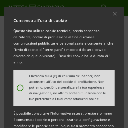
Consenso all'uso di cookie
Comunicati stampa
Questo sito utilizza cookie tecnici e, previo consenso
dell’utente, cookie di profilazione al fine di inviare
STAMPA
AGGIORNA
comunicazioni pubblicitarie personalizzate e consente anche
COMUNICATO STAMPA
l'invio di cookie di "terze parti" (impostati da un sito web
diverso da quello visitato). L'uso dei cookie ha la durata di 1
ECONOMIA DEL MARE OPPORTUNITA’ CONCRETA
anno.
PER LO SVILUPPO ECONOMICO DEL LAZIO
Cliccando sulla [x] di chiusura del banner, non
acconsenti all’uso dei cookie di profilazione. Non
!
potremo, perciò, personalizzare la tua esperienza
• Civitavecchia 1° porto italiano per crocieristi (2,3
di navigazione, né offrirti contenuti in linea con le
tue preferenze o i tuoi comportamenti online.
mln.) e secondo in Europa dopo Barcellona
• Il porto nel 2016 ha gestito 16,8 mln di tonnellate di
È possibile consultare l'informativa estesa, prestare o meno
merci (+1,4% sul 2015). Nel 1° semestre 2017 quasi 8
il consenso ai cookie o personalizzarne la configurazione e
modificare le proprie scelte in qualsiasi momento accedendo
milioni.