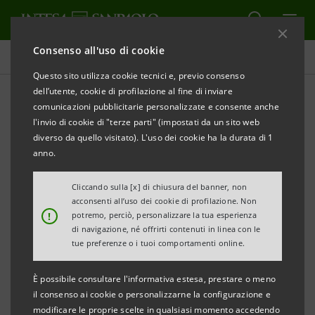
Consenso all'uso di cookie
Comunicati stampa
Questo sito utilizza cookie tecnici e, previo consenso
dell’utente, cookie di profilazione al fine di inviare
STAMPA
AGGIORNA
comunicazioni pubblicitarie personalizzate e consente anche
COMUNICATO STAMPA
l'invio di cookie di "terze parti" (impostati da un sito web
diverso da quello visitato). L'uso dei cookie ha la durata di 1
anno.
INTESA SANPAOLO E LUCCA COMICS&GAMES:
MOSTRE, EVENTI E INIZIATIVE DEDICATE
Cliccando sulla [x] di chiusura del banner, non
acconsenti all’uso dei cookie di profilazione. Non
A GIOVANI E AD APPASSIONATI DEL GIOCO E DEL
!
potremo, perciò, personalizzare la tua esperienza
FANTASY
di navigazione, né offrirti contenuti in linea con le
tue preferenze o i tuoi comportamenti online.
• Una partnership che esplora nuove modalità di
È possibile consultare l'informativa estesa, prestare o meno
dialogo con i giovani
il consenso ai cookie o personalizzarne la configurazione e
• Tante iniziative nel segno del divertimento
modificare le proprie scelte in qualsiasi momento accedendo