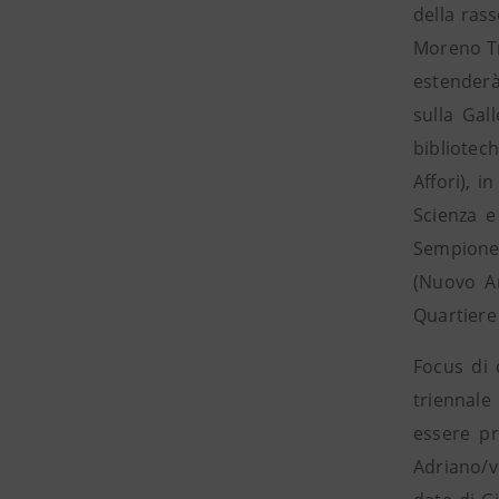
della ras
Moreno Tr
estenderà 
sulla Gal
bibliotec
Affori), 
Scienza e
Sempione p
(Nuovo A
Quartiere
Focus di 
triennale 
essere pr
Adriano/v