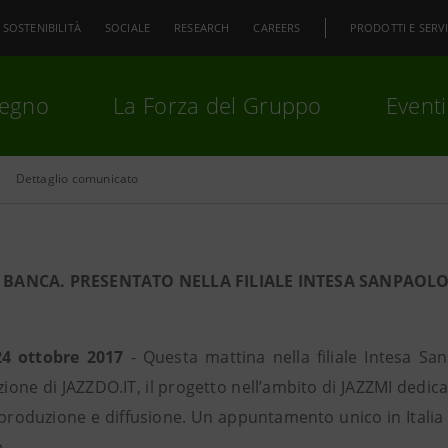
SOSTENIBILITÀ
SOCIALE
RESEARCH
CAREERS
PRODOTTI E SERVI
pegno
La Forza del Gruppo
Eventi
Dettaglio comunicato
premi
Invio
per cercare o
ESC
IN BANCA. PRESENTATO NELLA FILIALE INTESA SANPAOL
24 ottobre 2017
- Questa mattina nella filiale Intesa Sa
ione di JAZZDO.IT, il progetto nell’ambito di JAZZMI dedicat
 produzione e diffusione. Un appuntamento unico in Itali
e.