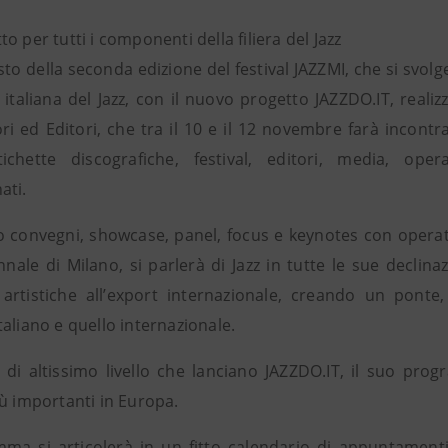
o per tutti i componenti della filiera del Jazz
to della seconda edizione del festival JAZZMI, che si svol
 italiana del Jazz, con il nuovo progetto JAZZDO.IT, realiz
ri ed Editori, che tra il 10 e il 12 novembre farà incontrar
etichette discografiche, festival, editori, media, oper
ati.
 convegni, showcase, panel, focus e keynotes con operatori 
nnale di Milano, si parlerà di Jazz in tutte le sue declinaz
artistiche all’export internazionale, creando un ponte,
aliano e quello internazionale.
 di altissimo livello che lanciano JAZZDO.IT, il suo prog
iù importanti in Europa.
mma si articolerà in un fitto calendario di appuntamen