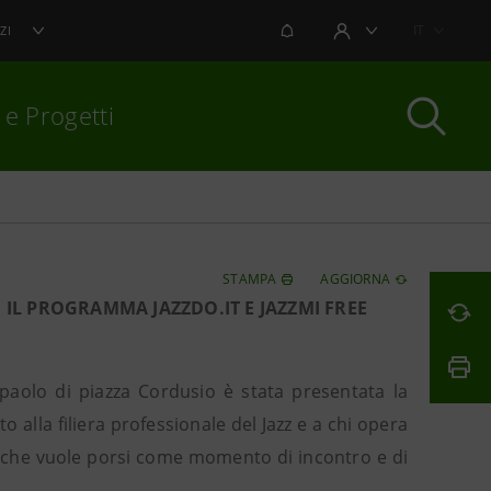
NOTIFICHE
IT
ZI
AREA UTENTE
 e Progetti
per chiudere
STAMPA
AGGIORNA
O IL PROGRAMMA JAZZDO.IT E JAZZMI FREE
npaolo di piazza Cordusio è stata presentata la
o alla filiera professionale del Jazz e a chi opera
a che vuole porsi come momento di incontro e di