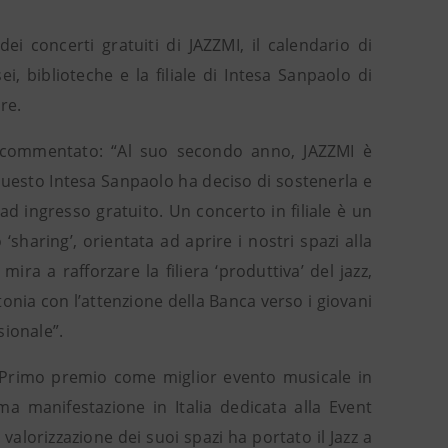
i concerti gratuiti di JAZZMI, il calendario di
i, biblioteche e la filiale di Intesa Sanpaolo di
re.
ha commentato: “Al suo secondo anno, JAZZMI è
 questo Intesa Sanpaolo ha deciso di sostenerla e
 ad ingresso gratuito. Un concerto in filiale è un
‘sharing’, orientata ad aprire i nostri spazi alla
ra a rafforzare la filiera ‘produttiva’ del jazz,
ntonia con l’attenzione della Banca verso i giovani
sionale”.
il Primo premio come miglior evento musicale in
ma manifestazione in Italia dedicata alla Event
valorizzazione dei suoi spazi ha portato il Jazz a