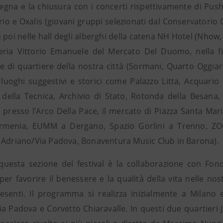
segna e la chiusura con i concerti rispettivamente di Pus
io e Oxalis (giovani gruppi selezionati dal Conservatorio
poi nelle hall degli alberghi della catena NH Hotel (Nhow, 
leria Vittorio Emanuele del Mercato Del Duomo, nella fi
he di quartiere della nostra città (Sormani, Quarto Oggiar
in luoghi suggestivi e storici come Palazzo Litta, Acquari
 della Tecnica, Archivio di Stato, Rotonda della Besana, 
resso l’Arco Della Pace, il mercato di Piazza Santa Maria 
rmenia, EUMM a Dergano, Spazio Gorlini a Trenno, ZOC
 Adriano/Via Padova, Bonaventura Music Club in Barona).
questa sezione del festival è la collaborazione con Fo
per favorire il benessere e la qualità della vita nelle nost
esenti. Il programma si realizza inizialmente a Milano
ia Padova e Corvetto Chiaravalle. In questi due quartieri 