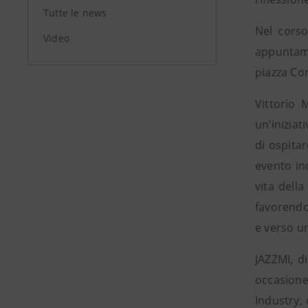
Tutte le news
Nel corso
Video
appuntame
piazza Cor
Vittorio 
un’iniziat
di ospitar
evento inc
vita della
favorendo 
e verso u
JAZZMI, d
occasione
Industry, 