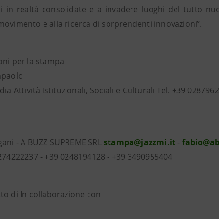
i in realtà consolidate e a invadere luoghi del tutto nuo
movimento e alla ricerca di sorprendenti innovazioni”.
oni per la stampa
npaolo
dia Attività Istituzionali, Sociali e Culturali Tel. +39 028796
gani - A BUZZ SUPREME SRL
stampa@jazzmi.it
-
fabio@ab
0274222237 - +39 0248194128 - +39 3490955404
to di In collaborazione con