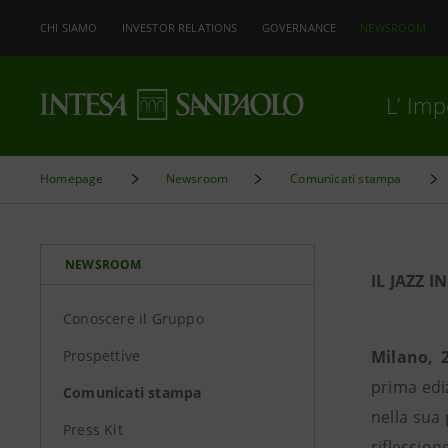
CHI SIAMO
INVESTOR RELATIONS
GOVERNANCE
NEWSROOM
L’ Im
Homepage
Newsroom
Comunicati stampa
NEWSROOM
IL JAZZ 
Conoscere il Gruppo
Prospettive
Milano, 
prima ediz
Comunicati stampa
nella sua
Press Kit
riflession