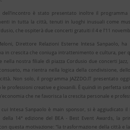
 dell’incontro è stato presentato inoltre il programma de
nti in tutta la città, tenuti in luoghi inusuali come muse
dusio, che ospiterà due concerti gratuiti il 4 e l’11 novemb
Meloni, Direttore Relazioni Esterne Intesa Sanpaolo, 
iva in crescita che coniuga intrattenimento e cultura, per
e nella nostra filiale di piazza Cordusio due concerti Jazz,
onsueto, ma rientra nella logica della condivisione, dello 
 città. Non solo, il programma JAZZDO.IT presentato oggi mi
le professioni creative e giovanili. È quindi in perfetta si
n’economia che ne favorisca la crescita personale e profes
i cui Intesa Sanpaolo è main sponsor, si è aggiudicato 
 della 14ª edizione del BEA - Best Event Awards, la pri
con questa motivazione: “la trasformazione della città e la 