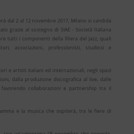
gerà dal 2 al 12 novembre 2017, Milano si candida
zato grazie al sostegno di SIAE - Società Italiana
e tutti i componenti della filiera del Jazz, quali
atori, associazioni, professionisti, studiosi e
e artisti italiani ed internazionali, negli spazi
ioni, dalla produzione discografica al live, dalle
 favorendo collaborazioni e partnership tra il
ramma e la musica che ospiterà, tra le fiere di
ti, con un’anteprima l’8 novembre che prevede,