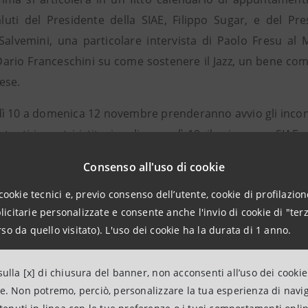
luti del Presidente della SIAE, Filippo Sugar, e del Pr
Salvemini, una particolare intervista di Paolo Fresu al Mi
ario Franceschini su come sostenere il Jazz, un bene comun
ese.
ì 10 a domenica 12 novembre prenderanno avvio gli incont
anti incontri istituzionali venerdì 10: il primo con SIAE, c
el Jazz in Italia, il secondo con Onofrio Cutaia, Direttore
Consenso all'uso di cookie
e delle Attività Culturali e del Turismo, che presenterà
cookie tecnici e, previo consenso dell’utente, cookie di profilazione
lo Spettacolo (FUS).
citarie personalizzate e consente anche l'invio di cookie di "terz
i appuntamenti previsti, venerdì 10 saranno affrontati anc
so da quello visitato). L'uso dei cookie ha la durata di 1 anno.
previdenziali, e quello della situazione del mercato di
ici; sabato 11 sarà presentato uno studio realizzato dall
ulla [x] di chiusura del banner, non acconsenti all’uso dei cookie
ociali ed economiche che i festival Jazz producono sul terri
ne. Non potremo, perciò, personalizzare la tua esperienza di navi