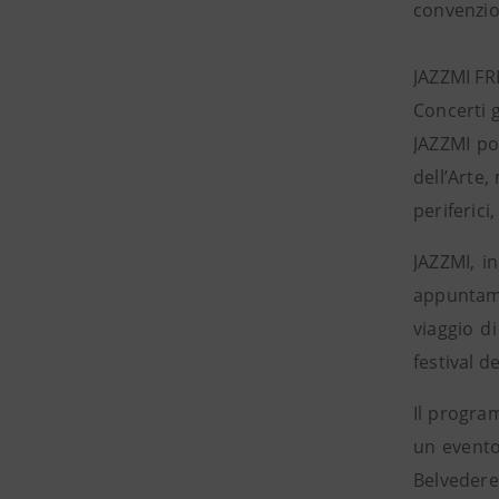
convenzion
JAZZMI FR
Concerti gr
JAZZMI por
dell’Arte,
periferici
JAZZMI, i
appuntame
viaggio di
festival d
Il progra
un evento 
Belvedere 