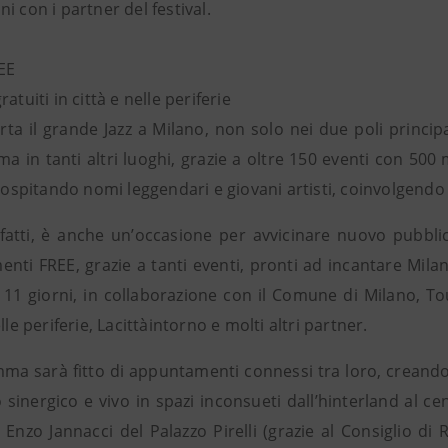
i con i partner del festival.
EE
atuiti in città e nelle periferie
ta il grande Jazz a Milano, non solo nei due poli principal
 ma in tanti altri luoghi, grazie a oltre 150 eventi con 500 mu
, ospitando nomi leggendari e giovani artisti, coinvolgendo 
nfatti, è anche un’occasione per avvicinare nuovo pubblic
nti FREE, grazie a tanti eventi, pronti ad incantare Milan
 11 giorni, in collaborazione con il Comune di Milano, Touri
elle periferie, Lacittàintorno e molti altri partner.
mma sarà fitto di appuntamenti connessi tra loro, creando 
sinergico e vivo in spazi inconsueti dall’hinterland al cen
Enzo Jannacci del Palazzo Pirelli (grazie al Consiglio di 