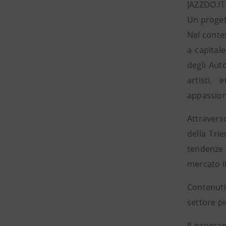
JAZZDO.IT
Un progett
Nel contes
a capitale
degli Auto
artisti, 
appassion
Attraverso
della Trie
tendenze 
mercato it
Contenuti
settore p
Il progra