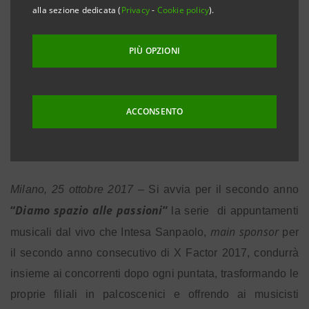
alla sezione dedicata (
Privacy
-
Cookie policy
).
layout
italiane con il nuovo
live show
un
di brani inediti aperto al pubblico a
PIÙ OPZIONI
Milano il 25 novembre
Loft
Sh­­aring
in palio inviti alla finalissima e al
di
ACCONSENTO
Music
palco.it
su
e per i clienti di XME Conto
Milano, 25 ottobre 2017
– Si avvia per il secondo anno
“
Diamo spazio alle passioni
”
la serie
di appuntamenti
main sponsor
musicali dal vivo che Intesa Sanpaolo,
per
il secondo anno consecutivo di X Factor 2017,
condurrà
insieme ai concorrenti dopo ogni puntata, trasformando le
proprie filiali in palcoscenici e offrendo ai musicisti