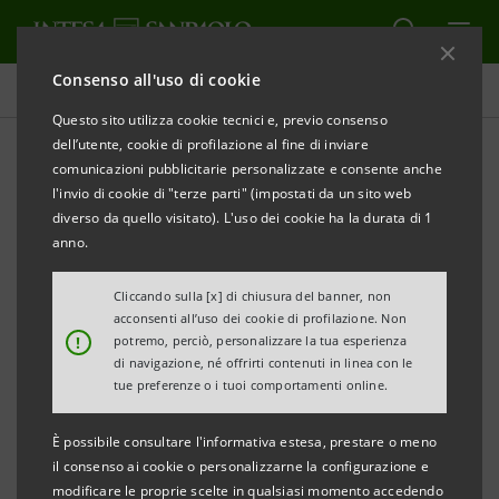
Consenso all'uso di cookie
Comunicati stampa
Questo sito utilizza cookie tecnici e, previo consenso
dell’utente, cookie di profilazione al fine di inviare
STAMPA
AGGIORNA
comunicazioni pubblicitarie personalizzate e consente anche
COMUNICATO STAMPA
l'invio di cookie di "terze parti" (impostati da un sito web
diverso da quello visitato). L'uso dei cookie ha la durata di 1
anno.
DIAMO SPAZIO ALLE PASSIONI
“
”
Cliccando sulla [x] di chiusura del banner, non
acconsenti all’uso dei cookie di profilazione. Non
I NUOVI APPUNTAMENTI DI INTESA SANPAOLO CON
!
potremo, perciò, personalizzare la tua esperienza
di navigazione, né offrirti contenuti in linea con le
STAR
tue preferenze o i tuoi comportamenti online.
LE
DI X FACTOR 2017
È possibile consultare l'informativa estesa, prestare o meno
il consenso ai cookie o personalizzarne la configurazione e
live performance
modificare le proprie scelte in qualsiasi momento accedendo
8
dei concorrenti nelle filiali