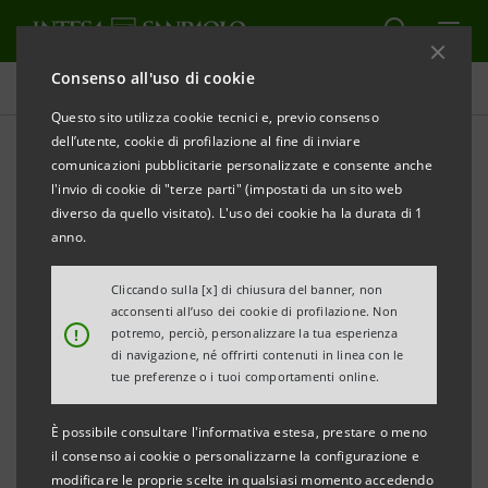
Consenso all'uso di cookie
Comunicati stampa
Questo sito utilizza cookie tecnici e, previo consenso
dell’utente, cookie di profilazione al fine di inviare
STAMPA
AGGIORNA
comunicazioni pubblicitarie personalizzate e consente anche
COMUNICATO STAMPA
l'invio di cookie di "terze parti" (impostati da un sito web
diverso da quello visitato). L'uso dei cookie ha la durata di 1
INDUSTRIA 4.0: CONFINDUSTRIA E INTESA
anno.
SANPAOLO
PRESENTANO L’ACCORDO “PROGETTARE IL
Cliccando sulla [x] di chiusura del banner, non
acconsenti all’uso dei cookie di profilazione. Non
FUTURO”
!
potremo, perciò, personalizzare la tua esperienza
12 MILIARDI PER LE IMPRESE DEL VENETO
di navigazione, né offrirti contenuti in linea con le
tue preferenze o i tuoi comportamenti online.
• Al centro l’industria 4.0 e gli sviluppi del Digitale
È possibile consultare l'informativa estesa, prestare o meno
• A regime il sistema qualitativo del rating di
il consenso ai cookie o personalizzarne la configurazione e
credito e il nuovo modello di valutazione delle
modificare le proprie scelte in qualsiasi momento accedendo