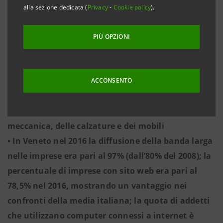
startup
alla sezione dedicata (
Privacy
-
Cookie policy
).
• L’avanzo commerciale veneto nel 1° semestre del
2017 ha raggiunto i 7 miliardi di euro circa, più di
PIÙ OPZIONI
un terzo del totale italiano
• Venezia ha lentamente recuperato i valori delle
esportazioni del 2008 toccando nel 2016 i 4,6
ACCONSENTO
miliardi di euro, grazie ai settori trainanti
dell’industria delle bevande e dei vini, della
meccanica, delle calzature e dei mobili
• In Veneto nel 2016 la diffusione della banda larga
nelle imprese era pari al 97% (dall’80% del 2008); la
percentuale di imprese con sito web era pari al
78,5% nel 2016, mostrando un vantaggio nei
confronti della media italiana; la quota di addetti
che utilizzano computer connessi a internet è