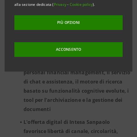
Research tra i sette player mondiali leader
alla sezione dedicata (
Privacy
-
Cookie policy
).
nella trasformazione digitale, Intesa
Sanpaolo sale ora sul podio della classifica
PIÙ OPZIONI
dei migliori siti di internet banking
europei
ACCONSENTO
Punti di eccellenza, secondo lo studio: il
nuovo sistema di autenticazione sicura, il
personal financial management, il servizio
di chat e assistenza, il motore di ricerca
basato su funzionalità cognitive evolute, i
tool per l'archiviazione e la gestione dei
documenti
L'offerta digital di Intesa Sanpaolo
favorisce libertà di canale, circolarità,