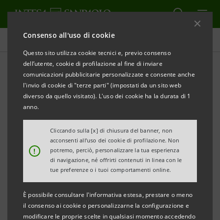
Consenso all'uso di cookie
Comunicati stampa
Questo sito utilizza cookie tecnici e, previo consenso
dell’utente, cookie di profilazione al fine di inviare
STAMPA
AGGIORNA
comunicazioni pubblicitarie personalizzate e consente anche
"2017 EUROPEAN ONLINE BANKING FUNCTIONALITY
l'invio di cookie di "terze parti" (impostati da un sito web
BENCHMARK"
diverso da quello visitato). L'uso dei cookie ha la durata di 1
anno.
COMUNICATO STAMPA
Cliccando sulla [x] di chiusura del banner, non
PER FORRESTER RESEARCH,
acconsenti all’uso dei cookie di profilazione. Non
!
potremo, perciò, personalizzare la tua esperienza
INTESA SANPAOLO È LA TERZA BANCA DIGITAL IN
di navigazione, né offrirti contenuti in linea con le
EUROPA
tue preferenze o i tuoi comportamenti online.
È possibile consultare l'informativa estesa, prestare o meno
il consenso ai cookie o personalizzarne la configurazione e
Riconosciuta nel 2016 da Forrester
modificare le proprie scelte in qualsiasi momento accedendo