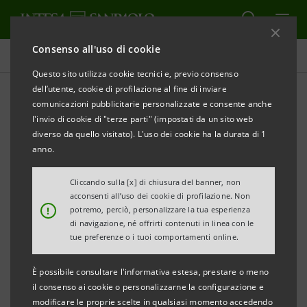
Consenso all'uso di cookie
Comunicati stampa
Questo sito utilizza cookie tecnici e, previo consenso
dell’utente, cookie di profilazione al fine di inviare
STAMPA
AGGIORNA
comunicazioni pubblicitarie personalizzate e consente anche
COMUNICATO STAMPA
l'invio di cookie di "terze parti" (impostati da un sito web
INTESA SANPAOLO PARTNER DELLA MOSTRA
diverso da quello visitato). L'uso dei cookie ha la durata di 1
“IL RINASCIMENTO DI GAUDENZIO FERRARI”
anno.
UN IMPEGNO PER LA CULTURA DEL NOSTRO PAESE
Cliccando sulla [x] di chiusura del banner, non
acconsenti all’uso dei cookie di profilazione. Non
!
potremo, perciò, personalizzare la tua esperienza
Torino, 30 gennaio 2018
- Intesa Sanpaolo è partner
di navigazione, né offrirti contenuti in linea con le
tue preferenze o i tuoi comportamenti online.
della mostra “Il Rinascimento di Gaudenzio Ferrari”,
che si svolge dal 23 marzo al 1° luglio a Vercelli e
È possibile consultare l'informativa estesa, prestare o meno
Novara e fino al 16 settembre 2018 a Varallo Sesia, un
il consenso ai cookie o personalizzarne la configurazione e
modificare le proprie scelte in qualsiasi momento accedendo
nuovo capitolo degli interventi della Banca sul