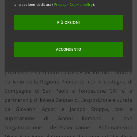
alla sezione dedicata (
Privacy
-
Cookie policy
).
territorio piemontese, condividendo appieno gli
obiettivi della mostra di aprire ad un vasto pubblico
PIÙ OPZIONI
la conoscenza e l’apprezzamento di un maestro,
Gaudenzio Ferrari, che ha segnato la storia dell’arte
del Cinquecento.
ACCONSENTO
“Il Rinascimento di Gaudenzio Ferrari” è un progetto
promosso e sostenuto dall’Assessorato alla Cultura e
Turismo della Regione Piemonte, con il sostegno di
Compagnia di San Paolo e Fondazione CRT e la
partnership di Intesa Sanpaolo. L’esposizione è curata
da Giovanni Agosti e Jacopo Stoppa, con la
supervisione di Gianni Romano, e con
l’organizzazione dell’Associazione Abbonamento
Musei.it insieme al Comune e Pinacoteca di Varallo e