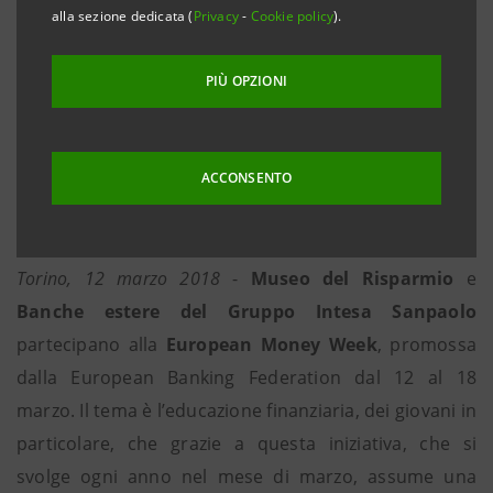
alla sezione dedicata (
Privacy
-
Cookie policy
).
attività
• Il Museo del Risparmio di Torino aderisce con
PIÙ OPZIONI
un’offerta di laboratori per le scuole secondarie e
per le famiglie
• L’edizione 2018 vede la partecipazione delle
ACCONSENTO
Banche estere del Gruppo Intesa Sanpaolo in
Croazia, Serbia, Ungheria e Albania
Torino, 12 marzo 2018
-
Museo del Risparmio
e
Banche estere del Gruppo Intesa Sanpaolo
partecipano alla
European Money Week
, promossa
dalla European Banking Federation dal 12 al 18
marzo. Il tema è l’educazione finanziaria, dei giovani in
particolare, che grazie a questa iniziativa, che si
svolge ogni anno nel mese di marzo, assume una