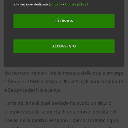
alla sezione dedicata (
Privacy
-
Cookie policy
).
rinnova anche quest’anno il proprio sostegno a
Palazzo Strozzi in occasione della mostra “Nascita di
PIÙ OPZIONI
una Nazione”, la cui idea ispiratrice è il
riconoscimento della cultura e dell’arte come
patrimonio identitario di un popolo.
ACCONSENTO
Il contributo che l’arte può dare all’elaborazione del
senso di appartenenza nazionale viene documentato
dai percorsi tematici della mostra, dalla quale emerge
il fervore artistico attivo in Italia tra gli anni Cinquanta
e Settanta del Novecento.
L’arte italiana di quel periodo ha avuto un sicuro
stimolo verso la scoperta di una nuova identità del
Paese: nella mostra vengono ripercorsi venticinque