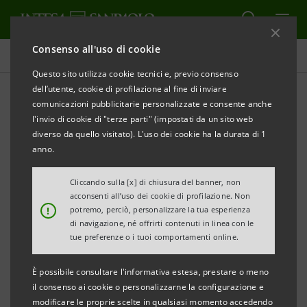
Consenso all'uso di cookie
Comunicati stampa
Questo sito utilizza cookie tecnici e, previo consenso
dell’utente, cookie di profilazione al fine di inviare
STAMPA
AGGIORNA
comunicazioni pubblicitarie personalizzate e consente anche
COMUNICATO STAMPA
l'invio di cookie di "terze parti" (impostati da un sito web
diverso da quello visitato). L'uso dei cookie ha la durata di 1
ARTE COME PATRIMONIO IDENTITARIO DI UN
anno.
POPOLO:
INTESA SANPAOLO E BANCA CR FIRENZE
Cliccando sulla [x] di chiusura del banner, non
acconsenti all’uso dei cookie di profilazione. Non
SPONSOR DELLA MOSTRA “NASCITA DI UNA
!
potremo, perciò, personalizzare la tua esperienza
NAZIONE”
di navigazione, né offrirti contenuti in linea con le
tue preferenze o i tuoi comportamenti online.
Sconti riservati alla clientela del Gruppo bancario
È possibile consultare l'informativa estesa, prestare o meno
il consenso ai cookie o personalizzarne la configurazione e
modificare le proprie scelte in qualsiasi momento accedendo
Firenze, 14 marzo 2018
– Il Gruppo Intesa Sanpaolo