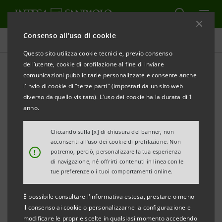
Consenso all'uso di cookie
Comunicati stampa
Questo sito utilizza cookie tecnici e, previo consenso
dell’utente, cookie di profilazione al fine di inviare
STAMPA
AGGIORNA
comunicazioni pubblicitarie personalizzate e consente anche
II edizione Premio "Women Value Company Intesa
l'invio di cookie di "terze parti" (impostati da un sito web
Sanpaolo"
diverso da quello visitato). L'uso dei cookie ha la durata di 1
anno.
COMUNICATO STAMPA
Cliccando sulla [x] di chiusura del banner, non
LA FONDAZIONE MARISA BELLISARIO E INTESA
acconsenti all’uso dei cookie di profilazione. Non
!
potremo, perciò, personalizzare la tua esperienza
SANPAOLO
di navigazione, né offrirti contenuti in linea con le
INCONTRANO LE IMPRESE FINALISTE, SELEZIONATE
tue preferenze o i tuoi comportamenti online.
PER LA CAPACITÀ DI VALORIZZARE IL MERITO E IL
È possibile consultare l'informativa estesa, prestare o meno
TALENTO FEMMINILE
il consenso ai cookie o personalizzarne la configurazione e
modificare le proprie scelte in qualsiasi momento accedendo
Il premio, istituito da Fondazione Marisa