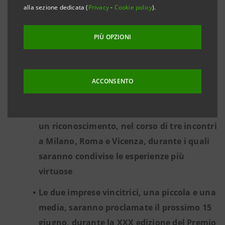
alla sezione dedicata (
Privacy
-
Cookie policy
).
Bellisario e Gruppo Intesa Sanpaolo,
incoraggia l'attuazione di politiche
PIÙ OPZIONI
concrete e innovative di gestione della
gender diversity
110 le aziende finaliste della seconda
ACCONSENTO
edizione, scelte in tutta Italia tra le 460 che
si sono autocandidate. Tutte riceveranno
un riconoscimento, nel corso di tre incontri
a Milano, Roma e Vicenza, durante i quali
saranno condivise le esperienze più
virtuose
Le due imprese vincitrici, una piccola e una
media, saranno proclamate il prossimo 15
giugno, durante la XXX edizione del Premio