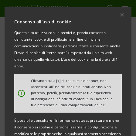
Consenso all'uso di cookie
Comunicati stampa
Questo sito utilizza cookie tecnici e, previo consenso
dell’utente, cookie di profilazione al fine di inviare
STAMPA
AGGIORNA
comunicazioni pubblicitarie personalizzate e consente anche
II edizione Premio “Women Value Company Intesa
l'invio di cookie di "terze parti" (impostati da un sito web
Sanpaolo”
diverso da quello visitato). L'uso dei cookie ha la durata di 1
anno.
COMUNICATO STAMPA
Cliccando sulla [x] di chiusura del banner, non
LA FONDAZIONE MARISA BELLISARIO E INTESA
acconsenti all’uso dei cookie di profilazione. Non
!
potremo, perciò, personalizzare la tua esperienza
SANPAOLO
di navigazione, né offrirti contenuti in linea con le
INCONTRANO LE IMPRESE FINALISTE, SELEZIONATE
tue preferenze o i tuoi comportamenti online.
PER LA CAPACITÀ DI VALORIZZARE IL MERITO E IL
È possibile consultare l'informativa estesa, prestare o meno
TALENTO FEMMINILE
il consenso ai cookie o personalizzarne la configurazione e
modificare le proprie scelte in qualsiasi momento accedendo
• Il premio, istituito da Fondazione Marisa