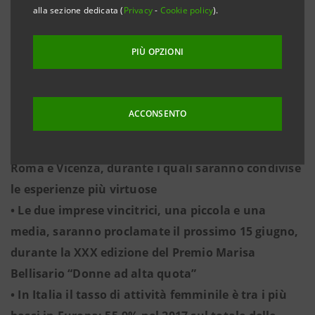
alla sezione dedicata (
Privacy
-
Cookie policy
).
Bellisario e Gruppo Intesa Sanpaolo, incoraggia
l’attuazione di politiche concrete e innovative di
PIÙ OPZIONI
gestione della gender diversity
• 110 le aziende finaliste della seconda edizione,
scelte in tutta Italia tra le 460 che si sono
ACCONSENTO
autocandidate. Tutte riceveranno un
riconoscimento, nel corso di tre incontri a Milano,
Roma e Vicenza, durante i quali saranno condivise
le esperienze più virtuose
• Le due imprese vincitrici, una piccola e una
media, saranno proclamate il prossimo 15 giugno,
durante la XXX edizione del Premio Marisa
Bellisario “Donne ad alta quota”
• In Italia il tasso di attività femminile è tra i più