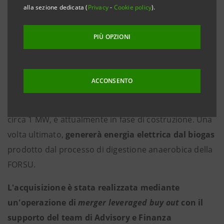
alla sezione dedicata (
Privacy
-
Cookie policy
).
Torino, 15 maggio 2018
-
Asja Ambiente Italia S.p.A.
PIÙ OPZIONI
ha acquistato da Enrive S.p.A. e SEA S.p.A. il
controllo di Tuscia Ambiente S.r.l.
, società titolare
di un impianto di trattamento della Frazione Organica
ACCONSENTO
del Rifiuto Solido Urbano (FORSU) sito nel comune di
Tuscania (VT). L'impianto, di potenza installata pari a
circa 1 MW, è attualmente in fase di costruzione. Una
volta ultimato,
genererà energia elettrica dal biogas
prodotto dal processo di digestione anaerobica della
FORSU.
L'acquisizione è stata realizzata mediante
un'operazione di
merger leveraged buy out
con il
supporto del team di Advisory e Finanza