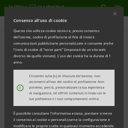
Consenso all'uso di cookie
Comunicati stampa
Questo sito utilizza cookie tecnici e, previo consenso
dell’utente, cookie di profilazione al fine di inviare
STAMPA
AGGIORNA
comunicazioni pubblicitarie personalizzate e consente anche
COMUNICATO STAMPA
l'invio di cookie di "terze parti" (impostati da un sito web
diverso da quello visitato). L'uso dei cookie ha la durata di 1
Asja Ambiente Italia S.p.A. acquisisce un impianto
anno.
di trattamento dei rifiuti organici
e valorizzazione energetica del biogas da circa 1
Cliccando sulla [x] di chiusura del banner, non
acconsenti all’uso dei cookie di profilazione. Non
MW nel comune di Tuscania (VT)
!
potremo, perciò, personalizzare la tua esperienza
di navigazione, né offrirti contenuti in linea con le
L'operazione è sostenuta dal Gruppo Intesa
tue preferenze o i tuoi comportamenti online.
Sanpaolo,
È possibile consultare l'informativa estesa, prestare o meno
tramite un finanziamento di 13 milioni di euro
il consenso ai cookie o personalizzarne la configurazione e
concesso da Mediocredito Italiano
modificare le proprie scelte in qualsiasi momento accedendo