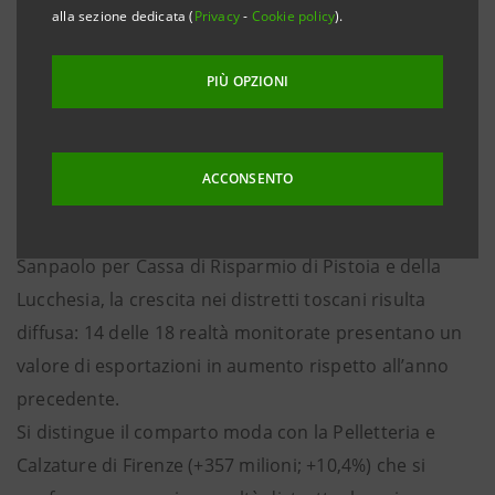
si conferma un anno di crescita per i distretti toscani
alla sezione dedicata (
Privacy
-
Cookie policy
).
che realizzano esportazioni per 15,8 miliardi di euro,
in aumento rispetto al 2016 di oltre 1 miliardo, con
PIÙ OPZIONI
una variazione percentuale del 7,7% superiore alla
media nazionale del 5,3%.
ACCONSENTO
Nell’analisi del Monitor dei Distretti della Toscana,
realizzato dalla Direzione Studi e Ricerche di Intesa
Sanpaolo per Cassa di Risparmio di Pistoia e della
Lucchesia, la crescita nei distretti toscani risulta
diffusa: 14 delle 18 realtà monitorate presentano un
valore di esportazioni in aumento rispetto all’anno
precedente.
Si distingue il comparto moda con la Pelletteria e
Calzature di Firenze (+357 milioni; +10,4%) che si