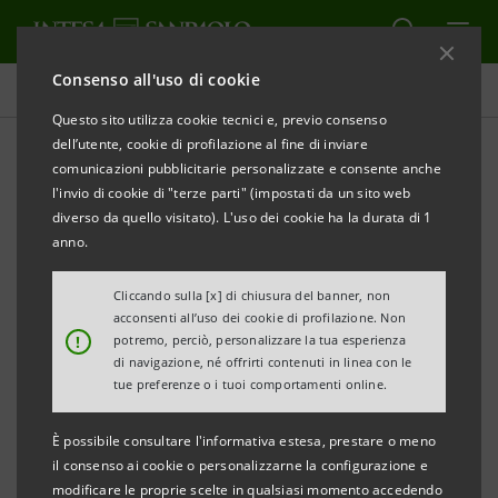
Consenso all'uso di cookie
Comunicati stampa
Questo sito utilizza cookie tecnici e, previo consenso
dell’utente, cookie di profilazione al fine di inviare
STAMPA
AGGIORNA
comunicazioni pubblicitarie personalizzate e consente anche
COMUNICATO STAMPA
l'invio di cookie di "terze parti" (impostati da un sito web
diverso da quello visitato). L'uso dei cookie ha la durata di 1
CASSA DI RISPARMIO DI PISTOIA E LUCCHESIA:
anno.
MONITOR DEI DISTRETTI DELLA TOSCANA
Cliccando sulla [x] di chiusura del banner, non
• Realizzato dalla Direzione Studi e Ricerche di
acconsenti all’uso dei cookie di profilazione. Non
!
potremo, perciò, personalizzare la tua esperienza
Intesa Sanpaolo per CR Pistoia e Lucchesia
di navigazione, né offrirti contenuti in linea con le
tue preferenze o i tuoi comportamenti online.
• Dati al 31/12/2017
È possibile consultare l'informativa estesa, prestare o meno
il consenso ai cookie o personalizzarne la configurazione e
Pistoia, Lucca, Massa Carrara, 21 maggio 2018
– Il 2017
modificare le proprie scelte in qualsiasi momento accedendo