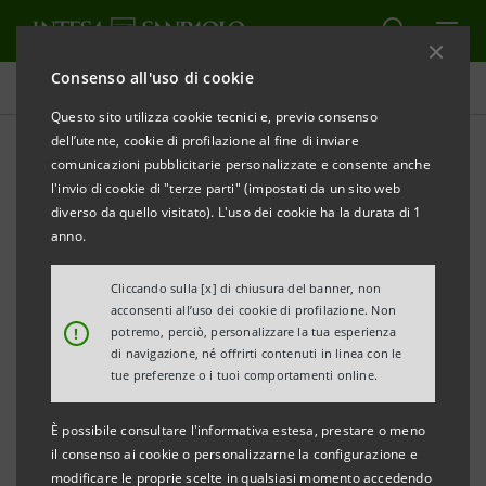
Consenso all'uso di cookie
Comunicati stampa
Questo sito utilizza cookie tecnici e, previo consenso
dell’utente, cookie di profilazione al fine di inviare
STAMPA
AGGIORNA
comunicazioni pubblicitarie personalizzate e consente anche
Roma, 2 maggio 2018 –
Intesa Sanpaolo è Main
l'invio di cookie di "terze parti" (impostati da un sito web
diverso da quello visitato). L'uso dei cookie ha la durata di 1
Partner dell’86esima edizione del Concorso Ippico
anno.
Internazionale Ufficiale (CSIO) di Roma – Piazza di
Siena
, che si svolge dal 24 al 27 maggio nello
Cliccando sulla [x] di chiusura del banner, non
acconsenti all’uso dei cookie di profilazione. Non
splendido contesto di Villa Borghese.
!
potremo, perciò, personalizzare la tua esperienza
di navigazione, né offrirti contenuti in linea con le
tue preferenze o i tuoi comportamenti online.
“
Piazza di Siena mette al centro dello scenario
È possibile consultare l'informativa estesa, prestare o meno
internazionale Roma e l’Italia. È questo il principale
il consenso ai cookie o personalizzarne la configurazione e
modificare le proprie scelte in qualsiasi momento accedendo
aspetto, oltre all’attenzione per i giovani, che ci motiva a