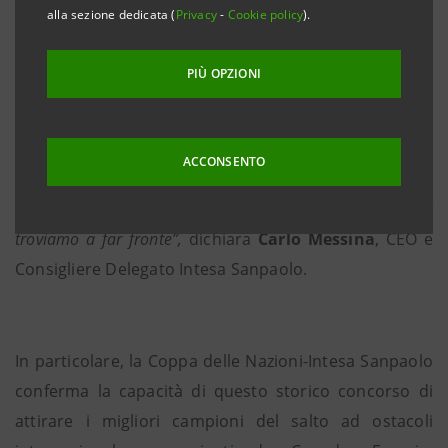
alla sezione dedicata (
Privacy
-
Cookie policy
).
sostenere la manifestazione per il terzo anno consecutivo,
con un investimento che trae origine dalla nostra
PIÙ OPZIONI
vicinanza al territorio. Essere presenti a Piazza di Siena
conferma l’adesione della Banca ai valori universali dello
sport – la passione, l’impegno, la serietà – che
ACCONSENTO
costituiscono una risposta alle grandi e piccole difficoltà
della vita a cui tutti, ma in particolare i giovani, ci
troviamo a far fronte”,
dichiara
Carlo Messina
,
CEO e
Consigliere Delegato Intesa Sanpaolo.
In particolare, la Coppa delle Nazioni-Intesa Sanpaolo
conferma la capacità di questo storico concorso di
attirare i migliori campioni del salto ad ostacoli