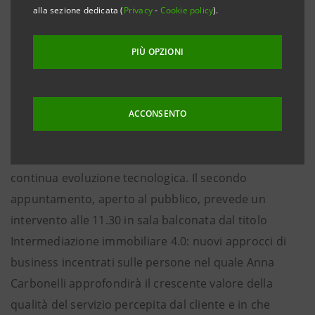
stati generali del settore.
alla sezione dedicata (
Privacy
-
Cookie policy
).
Doppio appuntamento martedì 5 giugno con Anna
Carbonelli, amministratore delegato e direttore
PIÙ OPZIONI
generale di Intesa Sanpaolo Casa che, alle 10.30 nella
sala plenaria, terrà l’intervento Evoluzione dei bisogni
dei clienti: l’esperienza al centro del modello di
ACCONSENTO
servizio nel quale affronterà il tema dell’importanza
dell’ascolto e studio della domanda in un contesto in
continua evoluzione tecnologica. Il secondo
appuntamento, aperto al pubblico, prevede un
intervento alle 11.30 in sala balconata dal titolo
Intermediazione immobiliare 4.0: nuovi approcci di
business incentrati sulle persone nel quale Anna
Carbonelli approfondirà il crescente valore della
qualità del servizio percepita dal cliente e in che