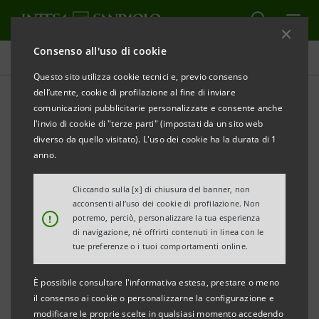
Consenso all'uso di cookie
Comunicati stampa
Questo sito utilizza cookie tecnici e, previo consenso
dell’utente, cookie di profilazione al fine di inviare
STAMPA
AGGIORNA
comunicazioni pubblicitarie personalizzate e consente anche
COMUNICATO STAMPA
l'invio di cookie di "terze parti" (impostati da un sito web
diverso da quello visitato). L'uso dei cookie ha la durata di 1
INTESA SANPAOLO CASA: DOPPIO APPUNTAMENTO
anno.
AL RE ITALY
Cliccando sulla [x] di chiusura del banner, non
Milano, 1 giugno 2018 – Intesa Sanpaolo Casa, la
acconsenti all’uso dei cookie di profilazione. Non
!
potremo, perciò, personalizzare la tua esperienza
società di mediazione e intermediazione immobiliare
di navigazione, né offrirti contenuti in linea con le
del Gruppo Intesa Sanpaolo, parteciperà alla settima
tue preferenze o i tuoi comportamenti online.
edizione di Re Italy Convention Days 2018 dedicata
È possibile consultare l'informativa estesa, prestare o meno
alle aziende del Real Estate che si terrà il 5 e 6 giugno
il consenso ai cookie o personalizzarne la configurazione e
in Borsa Italiana per un momento di confronto sugli
modificare le proprie scelte in qualsiasi momento accedendo