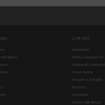
uppo
Link Utili
amo
Newsletter
r Relations
Intesa Sanpaolo On 
ance
Grattacieli sostenibi
bilità
Social media
Persone e Famiglie
ch
Business
oom
Corporate
s
Storico UBI Banca