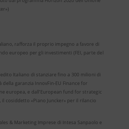
enuto dal programma Horizon 2020 dell’Unione
cker»)
liano, rafforza il proprio impegno a favore di
do europeo per gli investimenti (FEI, parte del
dito Italiano di stanziare fino a 300 milioni di
rà della garanzia InnovFin-EU Finance for
e europea, e dall’European fund for strategic
 il cosiddetto «Piano Juncker» per il rilancio
Sales & Marketing Imprese di Intesa Sanpaolo e