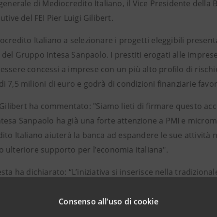
generale di Mediocredito Italiano, il Vice Presidente della 
utive del FEI Pier Luigi Gilibert.
credito Italiano a selezionare i progetti eleggibili presen
ali del Gruppo Intesa Sanpaolo. I prestiti erogati alle impre
ssere concessi a imprese con un più alto profilo di rischio
 7,5 milioni di euro e godrà di condizioni finanziarie favor
 Gilibert ha commentato: "Siamo lieti di firmare questo acco
tesa Sanpaolo ha già una forte attenzione a PMI e micro
ito Italiano aiuterà la banca ad espandere le sue attività
 ulteriore supporto per l’economia italiana".
sta ha dichiarato: “L’iniziativa si inserisce nella tradizion
lta a sostenere gli investimenti delle imprese nel nostro Pa
ie e, adesso, anche con uno strumento di garanzia che conse
Consenso all'uso di cookie
mente innovativi. In tale contesto Mediocredito Italiano m