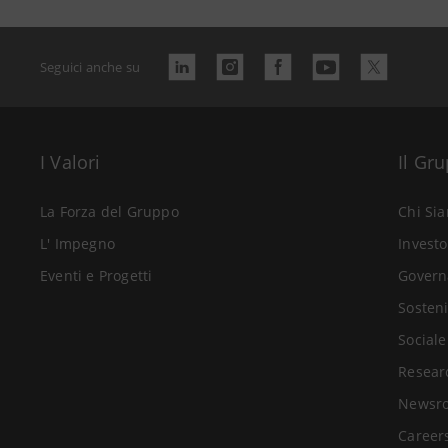
Seguici anche su
I Valori
Il Gr
La Forza del Gruppo
Chi Si
L' Impegno
Investo
Eventi e Progetti
Govern
Sosteni
Sociale
Resear
Newsr
Career