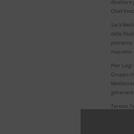
direttore 
Chief Exec
Sarà Medio
delle fili
potranno e
massimo di
Pier Luigi
Gruppo In
Mediocred
generando
Teresio Te
BEI/FEI vo
finanziar
particolar