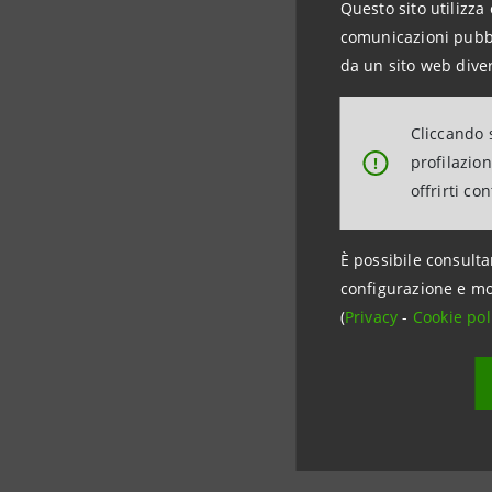
Questo sito utilizza 
e speciali
comunicazioni pubbli
InnovFin”.
da un sito web diver
Beatrice 
Cliccando s
al credito
profilazio
!
piccole e 
offrirti co
del Paese
È possibile consulta
configurazione e mo
Informazi
(
Privacy
-
Cookie pol
EIF/EIB: M
Tel.: + 39