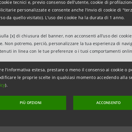
cookie tecnici e, previo consenso dell’utente, cookie di profilazione
zzazione per individuare e selezionare i progetti di invest
citarie personalizzate e consente anche l'invio di cookie di "terz
so da quello visitato). L'uso dei cookie ha la durata di 1 anno.
Covassi, Capo della Rappresentanza in Italia della Commissi
ulla [x] di chiusura del banner, non acconsenti all’uso dei cookie
 e maggiori possibilità di finanziare progetti innovativi: que
ne. Non potremo, perciò, personalizzare la tua esperienza di navi
medie imprese italiane. Grazie al sostegno del piano Juncker
ntenuti in linea con le tue preferenze o i tuoi comportamenti onli
, potranno investire nel loro futuro e creare occupazione”.
re l'informativa estesa, prestare o meno il consenso ai cookie o p
dificare le proprie scelte in qualsiasi momento accedendo alla s
oni per la Stampa:
icy
).
arco Santarelli
PIÙ OPZIONI
ACCONSENTO
 0647191, E-Mail: m.santarelli@eib.org