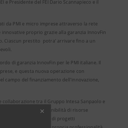
BEI e Presidente del FEI Dario Scannapieco e il
tati da PMI e micro imprese attraverso la rete
se innovative proprio grazie alla garanzia InnovFin
. Ciascun prestito potra’ arrivare fino a un
evoli.
rdo di garanzia InnovFin per le PMI italiane. Il
mprese, e questa nuova operazione con
 nel campo del finanziamento dell'innovazione,
ale collaborazione tra il Gruppo Intesa Sanpaolo e
ese attraverso la disponibilità di risorse
ntirà il finanziamento di progetti
etterà a disposizione la propria professionalità