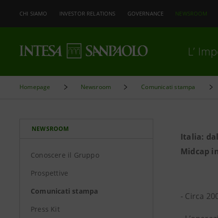
CHI SIAMO
INVESTOR RELATIONS
GOVERNANCE
NEWSROOM
L’ Im
Homepage
Newsroom
Comunicati stampa
NEWSROOM
Italia: d
Midcap in
Conoscere il Gruppo
Prospettive
Comunicati stampa
- Circa 2
Press Kit