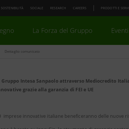
SOSTENIBILITÀ
SOCIALE
RESEARCH
CAREERS
PRODOTTI E SERVI
pegno
La Forza del Gruppo
Eventi
Dettaglio comunicato
premi
Invio
per cercare o
ESC
al Gruppo Intesa Sanpaolo attraverso Mediocredito Italia
novative grazie alla garanzia di FEI e UE
00 imprese innovative italiane beneficeranno delle nuove r