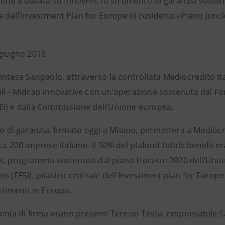
zione è basata su InnovFin, lo strumento di garanzia sost
e dall’Investment Plan for Europe (il cosidetto «Piano Jun
 giugno 2018
Intesa Sanpaolo, attraverso la controllata Mediocredito Ita
ll - Midcap innovative con un’operazione sostenuta dal Fon
I) e dalla Commissione dell’Unione europea.
to di garanzia, firmato oggi a Milano, permetterà a Mediocre
ca 200 imprese italiane. Il 50% del plafond totale benefice
s, programma sostenuto dal piano Horizon 2020 dell’Union
s (EFSI), pilastro centrale dell’Investment plan for Europe,
stimenti in Europa.
monia di firma erano presenti Teresio Testa, responsabile 