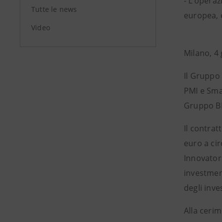
- L’opera
Tutte le news
europea, 
Video
Milano, 4
Il Gruppo 
PMI e Sma
Gruppo BE
Il contrat
euro a cir
Innovator
investment
degli inve
Alla ceri