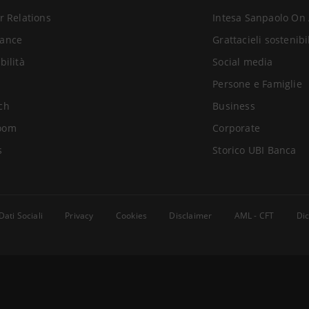
r Relations
Intesa Sanpaolo On 
ance
Grattacieli sostenibi
bilità
Social media
Persone e Famiglie
ch
Business
oom
Corporate
s
Storico UBI Banca
Dati Sociali
Privacy
Cookies
Disclaimer
AML - CFT
Dic