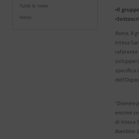
Tutte le news
•Il grupp
Video
•Sottoscr
Roma, 8 g
Intesa San
referente 
svilupperà
specifica 
dell’Osped
“
Divenire p
enorme sod
di Intesa
Bambino Ge