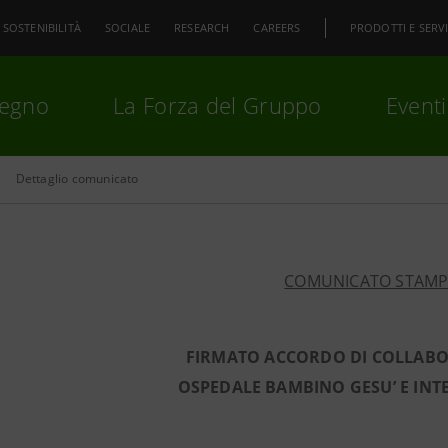
SOSTENIBILITÀ
SOCIALE
RESEARCH
CAREERS
PRODOTTI E SERVI
pegno
La Forza del Gruppo
Eventi
Dettaglio comunicato
premi
Invio
per cercare o
ESC
COMUNICATO STAM
FIRMATO ACCORDO DI COLLABO
OSPEDALE BAMBINO GESU’ E IN