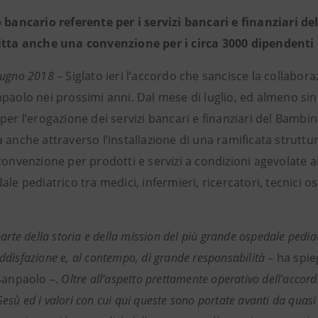
o bancario referente per i servizi bancari e finanziari de
itta anche una convenzione per i circa 3000 dipendenti 
iugno 2018
– Siglato ieri l’accordo che sancisce la collabo
paolo nei prossimi anni. Dal mese di luglio, ed almeno sin
per l’erogazione dei servizi bancari e finanziari del Bambi
 anche attraverso l’installazione di una ramificata struttur
convenzione per prodotti e servizi a condizioni agevolate a
ale pediatrico tra medici, infermieri, ricercatori, tecnici o
arte della storia e della mission del più grande ospedale pedia
disfazione e, al contempo, di grande responsabilità
– ha spi
 Sanpaolo –.
Oltre all’aspetto prettamente operativo dell’accordo s
sù ed i valori con cui qui queste sono portate avanti da quasi 