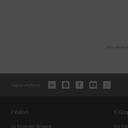
Data ultimo 
Seguici anche su
I Valori
Il Gr
La Forza del Gruppo
Chi Si