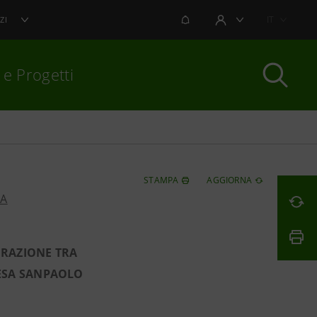
NOTIFICHE
IT
ZI
AREA UTENTE
 e Progetti
per chiudere
STAMPA
AGGIORNA
PA
RAZIONE TRA
TESA SANPAOLO