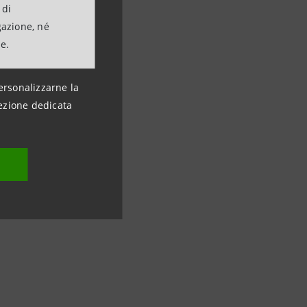
 di
gazione, né
ne.
ersonalizzarne la
ezione dedicata