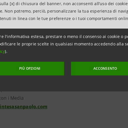
ulla [x] di chiusura del banner, non acconsenti all’uso dei cookie
ne. Non potremo, perciò, personalizzare la tua esperienza di navi
mazioni
ntenuti in linea con le tue preferenze o i tuoi comportamenti onli
Pediatrico Bambino Gesù
tampa e social media - Funzione Comunicazione
re l'informativa estesa, prestare o meno il consenso ai cookie o p
ile: Alessandro Iapino
dificare le proprie scelte in qualsiasi momento accedendo alla s
06 6859 2612
icy
).
6 6859 3825
ficiostampa@opbg.net
PIÙ OPZIONI
ACCONSENTO
dalebambinogesu.it
npaolo
con i Media
intesasanpaolo.com