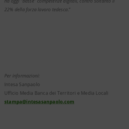
ha oggi “basse” competenze digitali, contro soltanto il
22% della forza lavoro tedesca
.”
Per informazioni:
Intesa Sanpaolo
Ufficio Media Banca dei Territori e Media Locali
stampa@intesasanpaolo.com