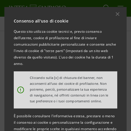
Consenso all'uso di cookie
Comunicati stampa
Questo sito utilizza cookie tecnici e, previo consenso
dell’utente, cookie di profilazione al fine di inviare
STAMPA
AGGIORNA
comunicazioni pubblicitarie personalizzate e consente anche
COMUNICATO STAMPA
l'invio di cookie di "terze parti" (impostati da un sito web
diverso da quello visitato). L'uso dei cookie ha la durata di 1
anno.
SECONDA EDIZIONE DEL PREMIO
“PROMUOVERE L’ECCELLENZA PER SOSTENERE LA
Cliccando sulla [x] di chiusura del banner, non
acconsenti all’uso dei cookie di profilazione. Non
CRESCITA
”
!
potremo, perciò, personalizzare la tua esperienza
di navigazione, né offrirti contenuti in linea con le
INTESA SANPAOLO PREMIA 10 AZIENDE ECCELLENTI
tue preferenze o i tuoi comportamenti online.
DELL’ALTO LAZIO E UNA START-UP
È possibile consultare l'informativa estesa, prestare o meno
il consenso ai cookie o personalizzarne la configurazione e
modificare le proprie scelte in qualsiasi momento accedendo