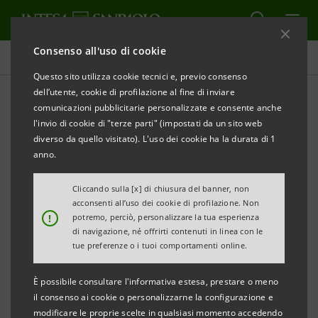
Consenso all'uso di cookie
Comunicati stampa
Questo sito utilizza cookie tecnici e, previo consenso
dell’utente, cookie di profilazione al fine di inviare
STAMPA
AGGIORNA
comunicazioni pubblicitarie personalizzate e consente anche
COMUNICATO STAMPA
l'invio di cookie di "terze parti" (impostati da un sito web
diverso da quello visitato). L'uso dei cookie ha la durata di 1
INTESA SANPAOLO INCONTRA A BUSCHE
anno.
GLI IMPRENDITORI DEL SETTORE LATTIERO-
CASEARIO
Cliccando sulla [x] di chiusura del banner, non
acconsenti all’uso dei cookie di profilazione. Non
!
potremo, perciò, personalizzare la tua esperienza
L’Italia è il terzo paese europeo per valore della
di navigazione, né offrirti contenuti in linea con le
produzione nel settore lattiero-caseario e il quarto
tue preferenze o i tuoi comportamenti online.
in termini di export di formaggi (2,6 miliardi di
È possibile consultare l'informativa estesa, prestare o meno
euro nel 2017)
il consenso ai cookie o personalizzarne la configurazione e
modificare le proprie scelte in qualsiasi momento accedendo
Tra il 2008 e il 2017 l’export lattiero-caseario