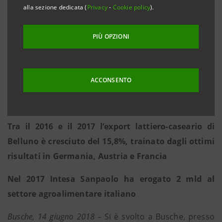
alla sezione dedicata (
Privacy
-
Cookie policy
).
italiano è più che raddoppiato (+133%), con buoni
risultati sia sui mercati di sbocco tradizionali come
PIÙ OPZIONI
Francia (+397 milioni di euro), Germania (+299
milioni di euro) e Regno Unito (+165 milioni di
euro), sia su mercati più lontani come Stati Uniti
ACCONSENTO
(+79 milioni di euro) e Cina, ora fra i primi 20
sbocchi commerciali, con 33,6 milioni di euro
Tra il 2016 e il 2017 l’export lattiero-caseario di
Belluno è cresciuto del 15,8%, trainato dagli ottimi
risultati in Germania, Austria e Francia
Nel 2017 Intesa Sanpaolo ha erogato 2 mld al
settore agroalimentare italiano
Busche, 14 giugno 2018
– Si è svolto a Busche, presso