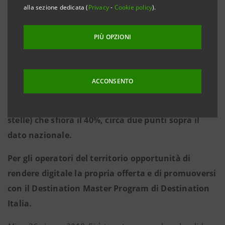
milioni in Veneto nel 2017, su 212 milioni in Italia),
alla sezione dedicata (
Privacy
-
Cookie policy
).
per un grado di internazionalizzazione che sfiora il
70%
PIÙ OPZIONI
Anche dal lato del ricettivo emerge un primato del
Veneto, che da solo offre il 27% dei posti letto
ACCONSENTO
alberghieri disponibili sul territorio italiano, con
un’incidenza degli hotel a stellaggio alto (4 e 5
stelle) che sfiora il 40%, circa due punti sopra il
dato nazionale.
Per gli operatori del territorio opportunità di
rendere digitale la propria offerta e di promuoversi
con il Destination Master Program di Destination
Italia.