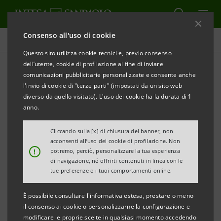
Consenso all'uso di cookie
Comunicati stampa
Questo sito utilizza cookie tecnici e, previo consenso
dell’utente, cookie di profilazione al fine di inviare
STAMPA
AGGIORNA
comunicazioni pubblicitarie personalizzate e consente anche
COMUNICATO STAMPA
l'invio di cookie di "terze parti" (impostati da un sito web
diverso da quello visitato). L'uso dei cookie ha la durata di 1
INTESA SANPAOLO PER IL TURISMO 4.0 IN VENETO E
anno.
LA VALORIZZAZIONE DELLE FILIERE
Evento in collaborazione con Destination Italia
Cliccando sulla [x] di chiusura del banner, non
acconsenti all’uso dei cookie di profilazione. Non
!
potremo, perciò, personalizzare la tua esperienza
A livello regionale, il Veneto rappresenta il
di navigazione, né offrirti contenuti in linea con le
principale attrattore turistico, con il 16% circa
tue preferenze o i tuoi comportamenti online.
delle presenze totali di turisti in Italia (69,2 milioni
È possibile consultare l'informativa estesa, prestare o meno
su 427, nel 2017); si sale al 22% se consideriamo
il consenso ai cookie o personalizzarne la configurazione e
solo le presenze dei turisti non residenti (47,1
modificare le proprie scelte in qualsiasi momento accedendo