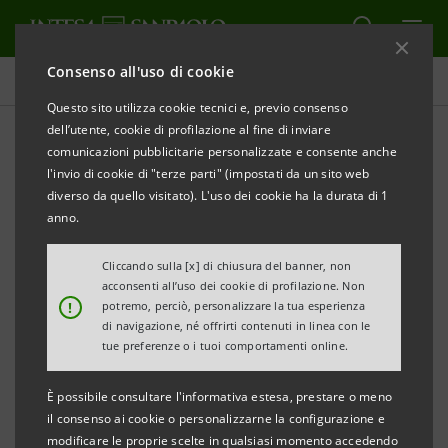
Consenso all'uso di cookie
Comunicati stampa
Questo sito utilizza cookie tecnici e, previo consenso
dell’utente, cookie di profilazione al fine di inviare
STAMPA
AGGIORNA
comunicazioni pubblicitarie personalizzate e consente anche
Intesa Sanpaolo promuove la lirica italiana
l'invio di cookie di "terze parti" (impostati da un sito web
oggi a Central Park “Opera Italiana is in the Air”
diverso da quello visitato). L'uso dei cookie ha la durata di 1
anno.
New York, 2 luglio 2018
- Intesa Sanpaolo sostiene il
Cliccando sulla [x] di chiusura del banner, non
acconsenti all’uso dei cookie di profilazione. Non
concerto “Opera Italiana is in the Air”, giunto alla sua
!
potremo, perciò, personalizzare la tua esperienza
seconda edizione, che si terrà oggi al Central Park di
di navigazione, né offrirti contenuti in linea con le
tue preferenze o i tuoi comportamenti online.
New York; un evento gratuito che darà a tutti la
possibilità di godere della magia dell’Opera, inventata
È possibile consultare l'informativa estesa, prestare o meno
in Italia più di 500 anni fa.
il consenso ai cookie o personalizzarne la configurazione e
modificare le proprie scelte in qualsiasi momento accedendo