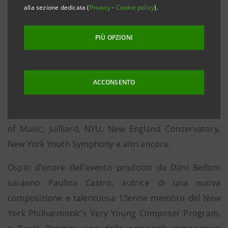
Il repertorio, rigorosamente italiano, si concentrerà
alla sezione dedicata (
Privacy
-
Cookie policy
).
su famosissime arie ed ensembles: dal Rigoletto di
Verdi alla Traviata, da Il Barbiere di Siviglia di Rossini
PIÙ OPZIONI
fino alle opere di Puccini. L’orchestra, diretta da Alvise
Casellati – presidente e music director di “Opera
Italiana in the Air” –, sarà composta non solo dai
ACCONSENTO
musicisti della Metropolitan Opera, ma anche dagli
studenti di istituti prestigiosi come Manhattan School
of Music, Juilliard, NYU, New England Conservatory,
New York Youth Symphony e altri ancora.
Ospiti d’onore dell’evento prodotto da Dani Bedoni
saranno Paulina Castro, autrice di una nuova
composizione e talentuosa 13enne membro del New
York Philharmonic’s Very Young Composer Program,