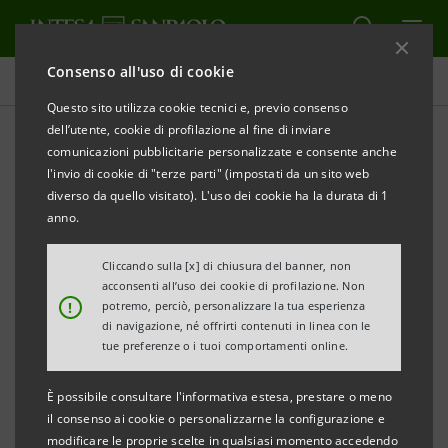
Consenso all'uso di cookie
Comunicati stampa
Questo sito utilizza cookie tecnici e, previo consenso
dell’utente, cookie di profilazione al fine di inviare
STAMPA
AGGIORNA
comunicazioni pubblicitarie personalizzate e consente anche
INTESA SANPAOLO CON LE GALLERIE D’ITALIA E IL
l'invio di cookie di "terze parti" (impostati da un sito web
MUSEO STATALE ERMITAGE DI SAN PIETROBURGO
diverso da quello visitato). L'uso dei cookie ha la durata di 1
SIGLANO ACCORDO TRIENNALE DI
anno.
COLLABORAZIONE
Cliccando sulla [x] di chiusura del banner, non
acconsenti all’uso dei cookie di profilazione. Non
!
potremo, perciò, personalizzare la tua esperienza
• Fino al 2020 Intesa Sanpaolo sarà partner del
di navigazione, né offrirti contenuti in linea con le
tue preferenze o i tuoi comportamenti online.
Museo Ermitage
• L’arte italiana protagonista in una grande
È possibile consultare l'informativa estesa, prestare o meno
mostra su Piero della Francesca al museo di San
il consenso ai cookie o personalizzarne la configurazione e
modificare le proprie scelte in qualsiasi momento accedendo
Pietroburgo