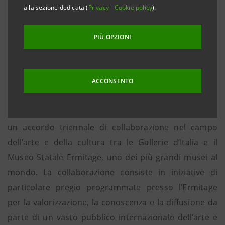
alla sezione dedicata (
Privacy
-
Cookie policy
).
• Il Progetto Cultura accoglie importanti opere
dell’Ermitage nelle prossime esposizioni presso le
PIÙ OPZIONI
Gallerie d’Italia e a Torino
Milano, 11 luglio 2018
– Giovanni Bazoli, Presidente
Emerito di Intesa Sanpaolo, e Michail Piotrovsky,
ACCONSENTO
Direttore Generale del Museo Statale Ermitage di San
Pietroburgo (Federazione Russa) hanno firmato oggi
un accordo triennale di collaborazione nel campo
dell’arte e della cultura tra le Gallerie d’Italia e il
Museo Statale Ermitage, uno dei più grandi musei al
mondo. La collaborazione consiste in iniziative di
particolare pregio programmate presso l’Ermitage
per la valorizzazione, la conoscenza e la diffusione da
parte di un vasto pubblico internazionale dell’arte e