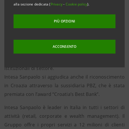
alla sezione dedicata (
Privacy
-
Cookie policy
).
depositi, il totale finanziamenti, le quote di mercato
nei crediti e nei depositi e il cost/income ratio.
PIÙ OPZIONI
La classifica è stilata annualmente da Euromoney,
pubblicazione leader per i mercati finanziari e bancari
internazionali, che assegna i riconoscimenti su analisi
ACCONSENTO
quantitative e qualitative dei servizi e delle
performance e su sulla base di sondaggi tra operatori
istituzionali di settore.
Intesa Sanpaolo si aggiudica anche il riconoscimento
in Croazia attraverso la sussidiaria PBZ, che è stata
premiata con l’award “Croatia’s Best Bank”.
Intesa Sanpaolo è leader in Italia in tutti i settori di
attività (retail, corporate e wealth management). Il
Gruppo offre i propri servizi a 12 milioni di clienti