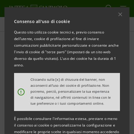
Consenso all'uso di cookie
Comunicati stampa
Questo sito utilizza cookie tecnici e, previo consenso
dell’utente, cookie di profilazione al fine di inviare
STAMPA
AGGIORNA
comunicazioni pubblicitarie personalizzate e consente anche
The Euromoney Awards for excellence 2018: Intesa
l'invio di cookie di "terze parti" (impostati da un sito web
Sanpaolo si aggiudica il premio “Italy’s Best
diverso da quello visitato). L'uso dei cookie ha la durata di 1
Bank”
anno.
Londra, 12 luglio 2018
– Il Gruppo Intesa Sanpaolo è
Cliccando sulla [x] di chiusura del banner, non
acconsenti all’uso dei cookie di profilazione. Non
stato premiato da Euromoney come “Italy’s Best
!
potremo, perciò, personalizzare la tua esperienza
Bank”, durante la cerimonia di assegnazione che si è
di navigazione, né offrirti contenuti in linea con le
tue preferenze o i tuoi comportamenti online.
tenuta ieri sera a Londra.
Il giudizio si riferisce al periodo aprile 2017 - marzo
È possibile consultare l'informativa estesa, prestare o meno
2018 e tiene conto di un ampio paniere di criteri, tra i
il consenso ai cookie o personalizzarne la configurazione e
modificare le proprie scelte in qualsiasi momento accedendo
quali il risultato operativo, l’utile per azione, il totale