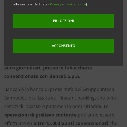
le tabaccherie convenzionate con Banca5
alla sezione dedicata (
Privacy
-
Cookie policy
).
PIÙ OPZIONI
Milano, 16 luglio 2018
–
Sta partendo in questi giorni
un nuovo servizio grazie al quale, i clienti Intesa
Sanpaolo in possesso di carte di debito del circuito
ACCONSENTO
Maestro, MasterCard, Visa o Visa Electron,
potranno prelevare denaro contante, fino a 150
euro giornalieri, presso le tabaccherie
convenzionate con Banca5 S.p.A.
Banca5 è la banca di prossimità del Gruppo Intesa
Sanpaolo, focalizzata sull’ instant banking, che offre
servizi di incasso e pagamento per i cittadini. Le
operazioni di prelievo contante
potranno essere
effettuate su
oltre 15.000 punti convenzionati
che