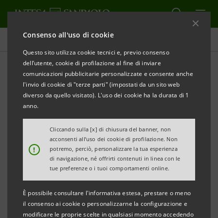
Consenso all'uso di cookie
Comunicati stampa
Questo sito utilizza cookie tecnici e, previo consenso
dell’utente, cookie di profilazione al fine di inviare
STAMPA
AGGIORNA
comunicazioni pubblicitarie personalizzate e consente anche
COMUNICATO STAMPA
l'invio di cookie di "terze parti" (impostati da un sito web
diverso da quello visitato). L'uso dei cookie ha la durata di 1
anno.
INTESA SANPAOLO:
CON BANCA5 SI POTRANNO PRELEVARE CONTANTI
Cliccando sulla [x] di chiusura del banner, non
acconsenti all’uso dei cookie di profilazione. Non
PRESSO LE TABACCHERIE CONVENZIONATE
!
potremo, perciò, personalizzare la tua esperienza
di navigazione, né offrirti contenuti in linea con le
tue preferenze o i tuoi comportamenti online.
•
Con le carte Intesa Sanpaolo del circuito Maestro,
È possibile consultare l'informativa estesa, prestare o meno
MasterCard, Visa o Visa Electron ora sarà possibile
il consenso ai cookie o personalizzarne la configurazione e
effettuare operazioni di prelievo contante presso
modificare le proprie scelte in qualsiasi momento accedendo