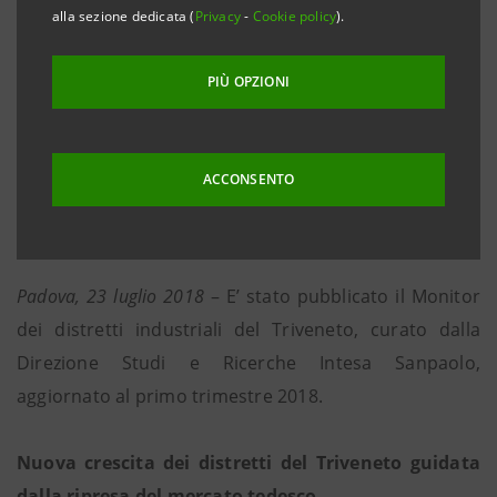
I distretti del Friuli VG hanno raggiunto 815,8
alla sezione dedicata (
Privacy
-
Cookie policy
).
milioni di euro di export, di cui oltre 300 mln della
Filiera del Mobile. Il trimestre si è chiuso in
PIÙ OPZIONI
crescita dell’1,3%, pari a 6,1 mln di euro
Brillante crescita dell’export distrettuale del
Trentino AA: +7,6%, con 4 distretti che rientrano
ACCONSENTO
tra i primi 30 italiani per maggiore incremento
assoluto
Padova, 23 luglio 2018
– E’ stato pubblicato il Monitor
dei distretti industriali del Triveneto, curato dalla
Direzione Studi e Ricerche Intesa Sanpaolo,
aggiornato al primo trimestre 2018.
Nuova crescita dei distretti del Triveneto guidata
dalla ripresa del mercato tedesco