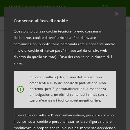
Consenso all'uso di cookie
Comunicati stampa
Questo sito utilizza cookie tecnici e, previo consenso
dell’utente, cookie di profilazione al fine di inviare
STAMPA
AGGIORNA
comunicazioni pubblicitarie personalizzate e consente anche
l'invio di cookie di "terze parti" (impostati da un sito web
MONITOR DEI DISTRETTI INDUSTRIALI DEL
diverso da quello visitato). L'uso dei cookie ha la durata di 1
TRIVENETO AL PRIMO TRIMESTRE 2018: EXPORT +
anno.
2,7%, SUPERIORE ALLA CRESCITA MEDIA
Cliccando sulla [x] di chiusura del banner, non
NAZIONALE
acconsenti all’uso dei cookie di profilazione. Non
Miglior primo trimestre di sempre per i distretti
!
potremo, perciò, personalizzare la tua esperienza
di navigazione, né offrirti contenuti in linea con le
veneti che con 6,3 mld di euro hanno superato del
tue preferenze o i tuoi comportamenti online.
17% i valori dell’export dello stesso periodo del
2008. Nove distretti veneti tra i primi 30 in Italia
È possibile consultare l'informativa estesa, prestare o meno
il consenso ai cookie o personalizzarne la configurazione e
per crescita dell’export
modificare le proprie scelte in qualsiasi momento accedendo