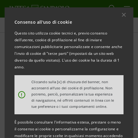
Consenso all'uso di cookie
Comunicati stampa
Questo sito utilizza cookie tecnici e, previo consenso
dell’utente, cookie di profilazione al fine di inviare
STAMPA
AGGIORNA
comunicazioni pubblicitarie personalizzate e consente anche
COMUNICATO STAMPA
l'invio di cookie di "terze parti" (impostati da un sito web
diverso da quello visitato). L'uso dei cookie ha la durata di 1
anno.
DA INTESA SANPAOLO 15 MILIONI DI EURO PER I
DANNI CAUSATI DAGLI STRAORDINARI EVENTI
Cliccando sulla [x] di chiusura del banner, non
acconsenti all’uso dei cookie di profilazione. Non
ATMOSFERICI CHE HANNO COLPITO IL VENETO, IN
!
potremo, perciò, personalizzare la tua esperienza
PARTICOLARE LE PROVINCE DI VENEZIA PADOVA E
di navigazione, né offrirti contenuti in linea con le
tue preferenze o i tuoi comportamenti online.
ROVIGO
È possibile consultare l'informativa estesa, prestare o meno
I finanziamenti potranno essere attivati con un
il consenso ai cookie o personalizzarne la configurazione e
iter semplificato anche sulla base di
modificare le proprie scelte in qualsiasi momento accedendo