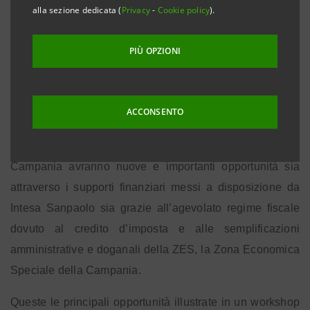
alla sezione dedicata (
Privacy
-
Cookie policy
).
Un fenomeno in crescita in tutti i Paesi del mondo.
79 Zone Franche del 1975 in 25 Paesi del
Dalle
PIÙ OPZIONI
mondo alle attuali 4.500 Zone in 135 Paesi
ACCONSENTO
export-
Milano, 27 luglio 2018
–
Le aziende italiane
oriented
che vorranno investire nella ZES della
Campania avranno nuove e importanti opportunità sia
attraverso i supporti finanziari messi a disposizione da
Intesa Sanpaolo sia grazie all’agevolato regime fiscale
dovuto al
credito d’imposta e alle semplificazioni
amministrative e doganali
della ZES, la Zona Economica
Speciale della Campania.
Queste le principali opportunità illustrate in un workshop