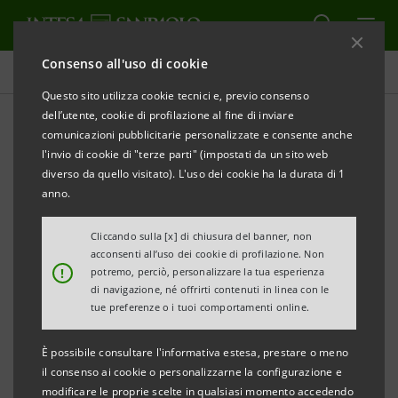
Consenso all'uso di cookie
Comunicati stampa
Questo sito utilizza cookie tecnici e, previo consenso
dell’utente, cookie di profilazione al fine di inviare
STAMPA
AGGIORNA
comunicazioni pubblicitarie personalizzate e consente anche
ZES CAMPANIA
l'invio di cookie di "terze parti" (impostati da un sito web
diverso da quello visitato). L'uso dei cookie ha la durata di 1
I VANTAGGI PER LE AZIENDE IMPORT-EXPORT
anno.
ORIENTED
Cliccando sulla [x] di chiusura del banner, non
PLAFOND DI 1,5 MILIARDI
acconsenti all’uso dei cookie di profilazione. Non
!
potremo, perciò, personalizzare la tua esperienza
di navigazione, né offrirti contenuti in linea con le
Intesa Sanpaolo e Banco di Napoli illustrano alle
tue preferenze o i tuoi comportamenti online.
aziende italiane ed europee le opportunità di sviluppo
offerte dalla ZES (Zona Economica Speciale) della
È possibile consultare l'informativa estesa, prestare o meno
il consenso ai cookie o personalizzarne la configurazione e
Campania
modificare le proprie scelte in qualsiasi momento accedendo