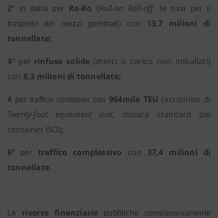
Ro-Ro
Roll-on Roll-off
2°
in Italia per
(
, le navi per il
con
13,7 milioni di
trasporto dei mezzi gommati)
tonnellate;
rinfuse solide
(merci o carico non imballati)
4°
per
con
6,3 milioni di tonnellate;
964mila TEU
(acronimo di
4
per
traffico container con
Twenty-foot equivalent unit
, misura standard dei
container ISO)
;
traffico complessivo
con
37,4 milioni di
6°
per
tonnellate.
risorse finanziarie
Le
pubbliche complessivamente