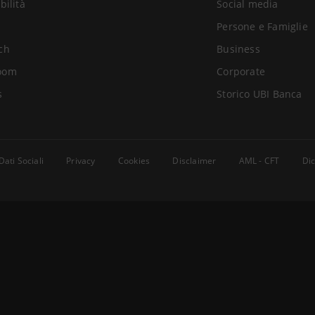
bilità
Social media
Persone e Famiglie
ch
Business
oom
Corporate
s
Storico UBI Banca
Dati Sociali
Privacy
Cookies
Disclaimer
AML - CFT
Dic