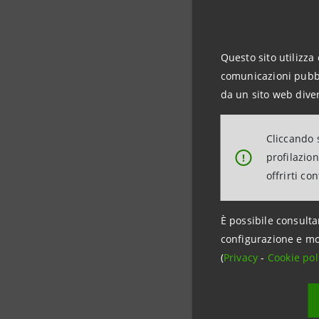
Officer Ro
permetter
il nostro 
Questo sito utilizza 
L’accordo
comunicazioni pubbli
Sanpaolo”
da un sito web diver
Informazi
Cliccando s
Intesa Sa
profilazio
!
Ufficio Med
offrirti co
+39 02 87
stampa@
È possibile consulta
configurazione e mo
(
Privacy
-
Cookie pol