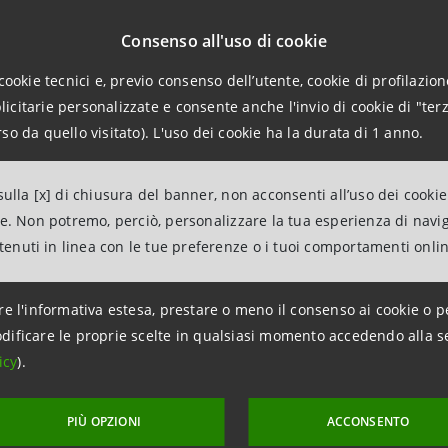
sario Strano - consente di rassicurare tutto il Personale i
à di esercitare e sviluppare le proprie competenze profess
Consenso all'uso di cookie
Gruppo, destinata a collocarsi tra i primari operatori del se
cookie tecnici e, previo consenso dell’utente, cookie di profilazione
 conferma l’elevato livello di qualità del confronto tra
citarie personalizzate e consente anche l'invio di cookie di "terz
.
so da quello visitato). L'uso dei cookie ha la durata di 1 anno.
oni per la stampa:
ulla [x] di chiusura del banner, non acconsenti all’uso dei cookie
npaolo
ne. Non potremo, perciò, personalizzare la tua esperienza di navi
ia Attività istituzionali, sociali e culturali
ntenuti in linea con le tue preferenze o i tuoi comportamenti onli
96.2925
intesasanpaolo.com
re l'informativa estesa, prestare o meno il consenso ai cookie o p
dificare le proprie scelte in qualsiasi momento accedendo alla s
icy
).
PIÙ OPZIONI
ACCONSENTO