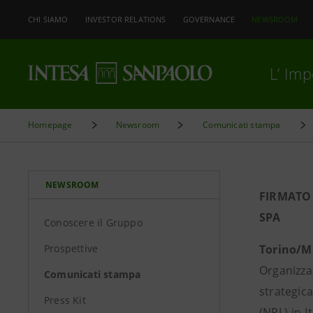
CHI SIAMO
INVESTOR RELATIONS
GOVERNANCE
NEWSROOM
L’ Im
Homepage
Newsroom
Comunicati stampa
NEWSROOM
FIRMATO 
SPA
Conoscere il Gruppo
Prospettive
Torino/M
Organizza
Comunicati stampa
strategica
Press Kit
(NPL) in I