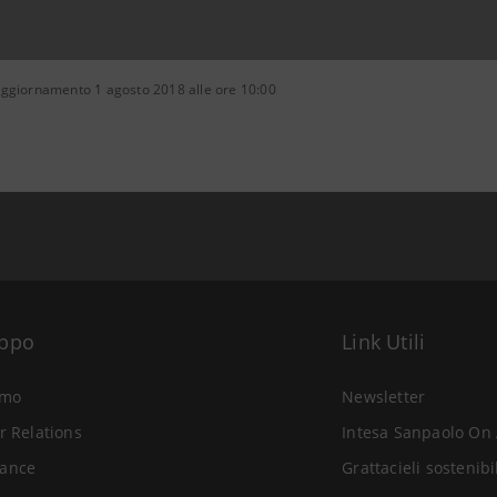
aggiornamento 1 agosto 2018 alle ore 10:00
uppo
Link Utili
amo
Newsletter
r Relations
Intesa Sanpaolo On 
ance
Grattacieli sostenibi