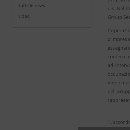
Tutte le news
u.s. Nel 
Video
Group Serv
L’operazio
d’Impresa
assegnato
conferma 
ad interv
occupazion
Viene ino
del Grupp
rappresen
“L’accord