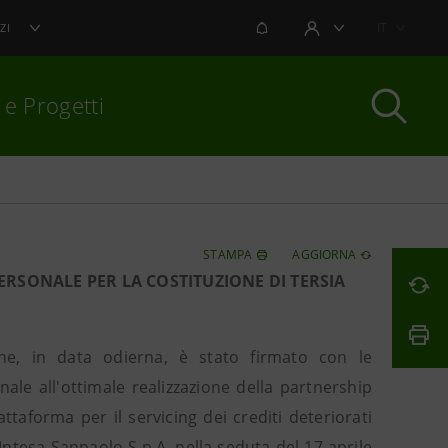
NOTIFICHE
IT
ZI
AREA UTENTE
 e Progetti
per chiudere
STAMPA
AGGIORNA
RSONALE PER LA COSTITUZIONE DI TERSIA
e, in data odierna, è stato firmato con le
ale all'ottimale realizzazione della partnership
ttaforma per il servicing dei crediti deteriorati
Intesa Sanpaolo S.p.A. nella seduta del 17 aprile