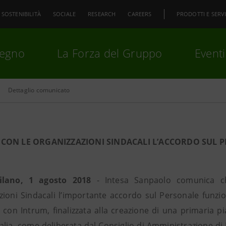
SOSTENIBILITÀ
SOCIALE
RESEARCH
CAREERS
PRODOTTI E SERVI
pegno
La Forza del Gruppo
Eventi
Dettaglio comunicato
premi
Invio
per cercare o
ESC
CON LE ORGANIZZAZIONI SINDACALI L’ACCORDO SUL PE
ilano, 1 agosto 2018
- Intesa Sanpaolo comunica ch
zioni Sindacali l’importante accordo sul Personale funzion
 con Intrum, finalizzata alla creazione di una primaria pia
talia, come deliberata dal Consiglio di Amministrazione di 