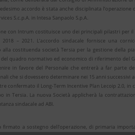
medesimo accordo è stata anche disciplinata l’operazione 
ices S.c.p.A. in Intesa Sanpaolo S.p.A.
ne con Intrum costituisce uno dei principali pilastri per il
 2018 – 2021. L’accordo sindacale fornisce una cornic
 alla costituenda società Tersia per la gestione della pia
del quadro normativo ed economico di riferimento del G
enire in favore del Personale che entrerà a far parte del
ali che si dovessero determinare nei 15 anni successivi al
ltre confermato il Long-Term Incentive Plan Lecoip 2.0, in
o in Tersia. La nuova Società applicherà la contrattazion
tanza sindacale ad ABI.
o firmato a sostegno dell’operazione, di primaria importa