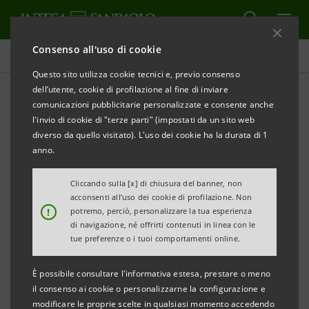
Consenso all'uso di cookie
Comunicati stampa
Questo sito utilizza cookie tecnici e, previo consenso
dell’utente, cookie di profilazione al fine di inviare
STAMPA
AGGIORNA
comunicazioni pubblicitarie personalizzate e consente anche
COMUNICATO STAMPA
l'invio di cookie di "terze parti" (impostati da un sito web
diverso da quello visitato). L'uso dei cookie ha la durata di 1
ROMANTICISMO
anno.
Mostra a cura di Fernando Mazzocca
Cliccando sulla [x] di chiusura del banner, non
Milano, Gallerie d’Italia - Piazza Scala e Museo
acconsenti all’uso dei cookie di profilazione. Non
!
potremo, perciò, personalizzare la tua esperienza
Poldi Pezzoli
di navigazione, né offrirti contenuti in linea con le
26 ottobre 2018 – 17 marzo 2019
tue preferenze o i tuoi comportamenti online.
È possibile consultare l'informativa estesa, prestare o meno
il consenso ai cookie o personalizzarne la configurazione e
Una grande mostra che affronta per la prima volta
modificare le proprie scelte in qualsiasi momento accedendo