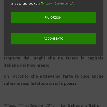
in Italia il tema del Romanticismo
alla sezione dedicata (
Privacy
-
Cookie policy
).
200 opere di artisti sia italiani che stranieri, da
PIÙ OPZIONI
Hayez a Corot, da Turner a Molteni
Molte opere inedite, esposte al pubblico per la
ACCONSENTO
prima volta
Un invito a conoscere la Milano romantica, alla
scoperta dei luoghi che ne fecero la capitale
italiana del movimento
Un racconto che attraverso l’arte fa luce anche
sulla musica, la letteratura, la poesia
Milano, 11 settembre 2018
- Le
Gallerie d’Italia –