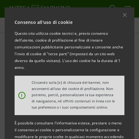
Consenso all'uso di cookie
Comunicati stampa
Questo sito utilizza cookie tecnici e, previo consenso
dell’utente, cookie di profilazione al fine di inviare
STAMPA
AGGIORNA
comunicazioni pubblicitarie personalizzate e consente anche
INTESA SANPAOLO, PARTNER DEL SALONE DEL
l'invio di cookie di "terze parti" (impostati da un sito web
GUSTO, SOSTIENE IL PROGETTO SLOW FOOD IN
diverso da quello visitato). L'uso dei cookie ha la durata di 1
UGANDA A FAVORE DI PICCOLI IMPRENDITORI
anno.
AGRICOLI E SCUOLE
Cliccando sulla [x] di chiusura del banner, non
acconsenti all’uso dei cookie di profilazione. Non
!
potremo, perciò, personalizzare la tua esperienza
Obiettivo: favorire la sostenibilità economica e
di navigazione, né offrirti contenuti in linea con le
tue preferenze o i tuoi comportamenti online.
cibo fresco e pulito alle comunità, soprattutto ai
giovani coltivatori e nelle scuole. Avviati 200 orti,
È possibile consultare l'informativa estesa, prestare o meno
tre Mercati della Terra, formazione, 24 mila i
il consenso ai cookie o personalizzarne la configurazione e
modificare le proprie scelte in qualsiasi momento accedendo
beneficiari