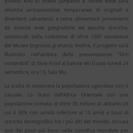
d’Assisi 8/A) di Intesa Sanpaolo a Torino dove sarà
allestita un’esposizione temporanea di originali e
divertenti salvadanai a tema alimentare provenienti
da diverse aree geografiche ed epoche storiche,
selezionati dalla collezione di oltre 1500 salvadanai
del Museo (ingresso gratuito). Inoltre, il progetto sarà
illustrato nell’ambito della presentazione “Orti
sostenibili” di Slow Food al Salone del Gusto lunedì 24
settembre, ore 13, Sala Blu.
La scelta di sostenere la popolazione ugandese non è
casuale. Lo Stato dell’Africa Orientale con una
popolazione stimata di oltre 35 milioni di abitanti (di
cui il 50% con un’età inferiore ai 15 anni) e tassi di
crescita demografica tra i più alti del mondo, occupa
uno dei posti più bassi nella classifica mondiale per