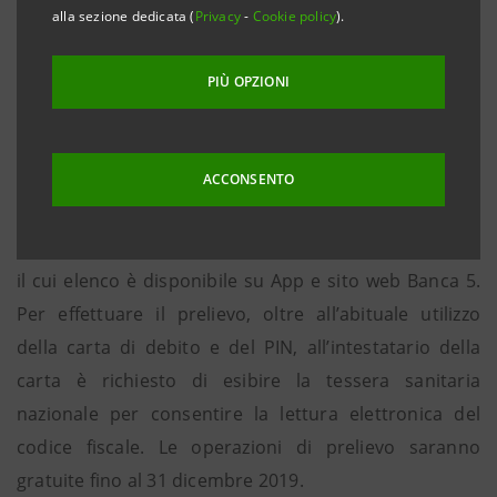
alla sezione dedicata (
Privacy
-
Cookie policy
).
circuito Maestro, MasterCard, Visa o Visa Electron -
possono prelevare denaro contante, fino a 150 euro
PIÙ OPZIONI
giornalieri. Un totale di oltre 10 milioni di Euro
prelevati, con una media pari a poco più di 90 Euro a
operazione.
ACCONSENTO
Le operazioni di prelievo contante possono essere
effettuate su oltre 15.000 tabaccherie convenzionate
il cui elenco è disponibile su App e sito web Banca 5.
Per effettuare il prelievo, oltre all’abituale utilizzo
della carta di debito e del PIN, all’intestatario della
carta è richiesto di esibire la tessera sanitaria
nazionale per consentire la lettura elettronica del
codice fiscale. Le operazioni di prelievo saranno
gratuite fino al 31 dicembre 2019.