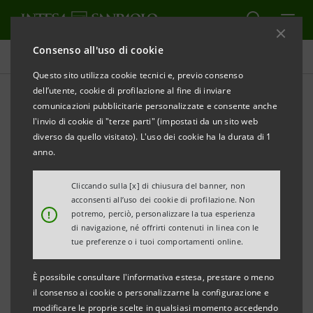
Consenso all'uso di cookie
Comunicati stampa
Questo sito utilizza cookie tecnici e, previo consenso
dell’utente, cookie di profilazione al fine di inviare
STAMPA
AGGIORNA
comunicazioni pubblicitarie personalizzate e consente anche
BANCA 5: SUPERANO QUOTA 100MILA LE
l'invio di cookie di "terze parti" (impostati da un sito web
OPERAZIONI DI PRELIEVO CONTANTI PRESSO LE
diverso da quello visitato). L'uso dei cookie ha la durata di 1
TABACCHERIE CONVENZIONATE
anno.
• Nei primi tre mesi dall’attivazione del servizio
Cliccando sulla [x] di chiusura del banner, non
sono stati prelevati oltre 10 milioni di Euro
acconsenti all’uso dei cookie di profilazione. Non
!
potremo, perciò, personalizzare la tua esperienza
Milano, 10 ottobre 2018
– Sono state oltre 100mila le
di navigazione, né offrirti contenuti in linea con le
tue preferenze o i tuoi comportamenti online.
operazioni di prelievo contanti presso le tabaccherie
convenzionate Banca 5 nei primi tre mesi
È possibile consultare l'informativa estesa, prestare o meno
dall’attivazione del servizio grazie al quale i clienti
il consenso ai cookie o personalizzarne la configurazione e
modificare le proprie scelte in qualsiasi momento accedendo
Intesa Sanpaolo - in possesso di carte di debito del