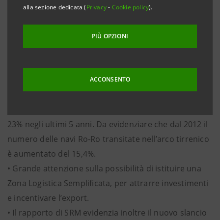
di tonnellate di cargo e supporta un import-export
alla sezione dedicata (
Privacy
-
Cookie policy
).
marittimo del Lazio che supera i 15 miliardi di euro.
• Con i suoi 2,2 milioni di passeggeri Civitavecchia è il
PIÙ OPZIONI
primo scalo crocieristico d’Italia ed il secondo
d’Europa, nel 2018 si prevede di superare quota 2,4
milioni.
ACCONSENTO
• Importante il traffico Ro-Ro che sfiora i 5 milioni di
tonnellate, con un +3% sul 2016 e una crescita del
23% negli ultimi 5 anni. Da evidenziare che dal 2012 il
numero delle navi Ro-Ro transitate nell’arco tirrenico
è aumentato del 15,4%.
• Grande attenzione sulla possibilità di istituire una
Zona Logistica Semplificata, per attrarre investimenti
e incentivare l’export.
• Il rapporto di SRM evidenzia inoltre il nuovo slancio