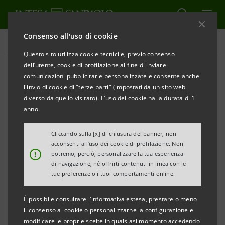
Consenso all'uso di cookie
Comunicati stampa
Questo sito utilizza cookie tecnici e, previo consenso
dell’utente, cookie di profilazione al fine di inviare
STAMPA
AGGIORNA
comunicazioni pubblicitarie personalizzate e consente anche
COMUNICATO STAMPA
l'invio di cookie di "terze parti" (impostati da un sito web
diverso da quello visitato). L'uso dei cookie ha la durata di 1
ECONOMIA DEL MARE: OPPORTUNITA’
anno.
DI SVILUPPO PER IL TERRITORIO LAZIALE
Cliccando sulla [x] di chiusura del banner, non
acconsenti all’uso dei cookie di profilazione. Non
!
potremo, perciò, personalizzare la tua esperienza
• Il Lazio vanta oltre 33.000 imprese agganciate al
di navigazione, né offrirti contenuti in linea con le
sistema marittimo - il 18% del totale nazionale - che
tue preferenze o i tuoi comportamenti online.
generano 7,5 miliardi di euro di valore aggiunto e
È possibile consultare l'informativa estesa, prestare o meno
134.000 occupati.
il consenso ai cookie o personalizzarne la configurazione e
• Il porto di Civitavecchia movimenta circa 17 milioni
modificare le proprie scelte in qualsiasi momento accedendo