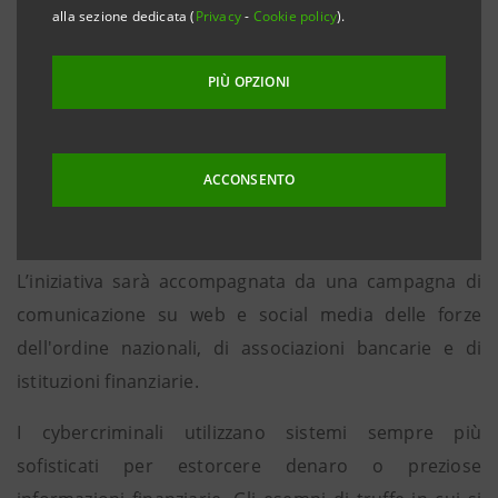
alla sezione dedicata (
Privacy
-
Cookie policy
).
Nel corso della prossima settimana, le forze
dell'ordine di tutti i 28 Stati membri dell'UE e di 5 Stati
PIÙ OPZIONI
non membri dell'UE (Colombia, Liechtein, Norvegia,
Svizzera e Ucraina), 24 associazioni bancarie
nazionali, banche e molti altri soggetti, cercheranno
ACCONSENTO
di migliorare la consapevolezza delle persone e delle
organizzazioni in merito alle frodi informatiche.
L’iniziativa sarà accompagnata da una campagna di
comunicazione su web e social media delle forze
dell'ordine nazionali, di associazioni bancarie e di
istituzioni finanziarie.
I cybercriminali utilizzano sistemi sempre più
sofisticati per estorcere denaro o preziose