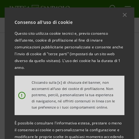
Consenso all'uso di cookie
Comunicati stampa
Questo sito utilizza cookie tecnici e, previo consenso
dell’utente, cookie di profilazione al fine di inviare
STAMPA
AGGIORNA
comunicazioni pubblicitarie personalizzate e consente anche
Torino, 17 ottobre 2018
- Per l'European Cyber
l'invio di cookie di "terze parti" (impostati da un sito web
Security Month, il mese della Cyber Security, Intesa
diverso da quello visitato). L'uso dei cookie ha la durata di 1
Sanpaolo insieme al CertFin (CERT Finanziario
anno.
italiano), aderisce alla campagna di sensibilizzazione
Cliccando sulla [x] di chiusura del banner, non
promossa da Europol ed EBF (European Banking
acconsenti all’uso dei cookie di profilazione. Non
Federation) #CyberScams.
!
potremo, perciò, personalizzare la tua esperienza
di navigazione, né offrirti contenuti in linea con le
tue preferenze o i tuoi comportamenti online.
Scopo della campagna è quello di aumentare la
consapevolezza, riconoscere i comportamenti a
È possibile consultare l'informativa estesa, prestare o meno
rischio e fornire risorse utili alla protezione dei dati
il consenso ai cookie o personalizzarne la configurazione e
modificare le proprie scelte in qualsiasi momento accedendo
online.