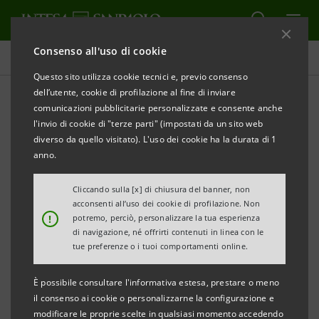
Consenso all'uso di cookie
Comunicati stampa
Questo sito utilizza cookie tecnici e, previo consenso
dell’utente, cookie di profilazione al fine di inviare
STAMPA
AGGIORNA
comunicazioni pubblicitarie personalizzate e consente anche
COMUNICATO STAMPA
l'invio di cookie di "terze parti" (impostati da un sito web
INTESA SANPAOLO ADERISCE ALLA
diverso da quello visitato). L'uso dei cookie ha la durata di 1
DICIASSETTESIMA EDIZIONE DI
anno.
“INVITO A PALAZZO”
Cliccando sulla [x] di chiusura del banner, non
acconsenti all’uso dei cookie di profilazione. Non
!
potremo, perciò, personalizzare la tua esperienza
• Sabato 6 ottobre dalle 10 alle 19 ritorna “Invito a
di navigazione, né offrirti contenuti in linea con le
tue preferenze o i tuoi comportamenti online.
Palazzo”, l’appuntamento promosso da ABI per
l’apertura straordinaria e gratuita dei palazzi
È possibile consultare l'informativa estesa, prestare o meno
storici delle banche italiane.
il consenso ai cookie o personalizzarne la configurazione e
modificare le proprie scelte in qualsiasi momento accedendo
• Dei 107 palazzi, distribuiti in 59 città, che saranno