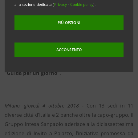
alla sezione dedicata (
Privacy
-
Cookie policy
).
visitabili in occasione di questa diciassette-sima
edizione, il Gruppo Intesa Sanpaolo partecipa con
PIÙ OPZIONI
13 tra residenze storiche, sedi museali e palazzi di
direzione.
• Numerose le iniziative straordinarie realizzate
ACCONSENTO
per l’occasione dal Gruppo Intesa Sanpaolo.
• Intesa Sanpaolo aderisce anche all’iniziativa
“Guida per un giorno”.
Milano, giovedì 4 ottobre 2018
- Con 13 sedi in 11
diverse città d’Italia e 2 banche oltre la capo-gruppo, il
Gruppo Intesa Sanpaolo aderisce alla diciassettesima
edizione di Invito a Palazzo, l’iniziativa promossa da