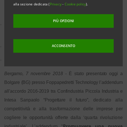
alla sezione dedicata (
Privacy
-
Cookie policy
).
25 MILIARDI PER LE IMPRESE DELLA LOMBARDIA
PIÙ OPZIONI
·
Focus su formazione, passaggio generazionale,
filiere e sostenibilità
ACCONSENTO
·
A regime il sistema qualitativo del rating di credito
·
Competitività e trasformazione digitale delle imprese
Bergamo, 7 novembre 2018
- È stato presentato oggi a
Bolgare (BG) presso Foppapedretti Technology l’addendum
all’accordo 2016-2019 tra Confindustria Piccola Industria e
Intesa Sanpaolo “Progettare il futuro”,
dedicato alla
competitività e alla trasformazione delle imprese per
cogliere le opportunità offerte dalla ‘quarta rivoluzione
Promuovere una nuova
industriale’. L’addendum “