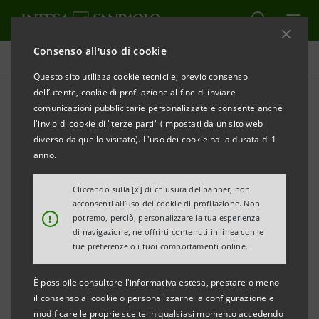
Consenso all'uso di cookie
Comunicati stampa
Questo sito utilizza cookie tecnici e, previo consenso
dell’utente, cookie di profilazione al fine di inviare
STAMPA
AGGIORNA
comunicazioni pubblicitarie personalizzate e consente anche
PROGETTARE IL FUTURO:
l'invio di cookie di "terze parti" (impostati da un sito web
diverso da quello visitato). L'uso dei cookie ha la durata di 1
“PROMUOVERE UNA NUOVA CULTURA D’IMPRESA
anno.
PER UNA CRESCITA SOSTENIBILE”
Cliccando sulla [x] di chiusura del banner, non
acconsenti all’uso dei cookie di profilazione. Non
!
potremo, perciò, personalizzare la tua esperienza
di navigazione, né offrirti contenuti in linea con le
tue preferenze o i tuoi comportamenti online.
INTESA SANPAOLO E CONFINDUSTRIA
POTENZIANO L’ACCORDO 2016-2019
È possibile consultare l'informativa estesa, prestare o meno
il consenso ai cookie o personalizzarne la configurazione e
modificare le proprie scelte in qualsiasi momento accedendo