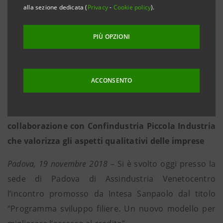
già 23 aziende capofila con circa 3.000 dipendenti,
alla sezione dedicata (
Privacy
-
Cookie policy
).
oltre 300 imprese fornitrici per un giro d’affari
complessivo di oltre 2,6 miliardi di euro.
PIÙ OPZIONI
• Padova e Treviso si caratterizzano per l’elevata
vocazione industriale: quota di valore aggiunto del
36% per Treviso e del 28% per Padova, superiore al
ACCONSENTO
dato medio nazionale (24%).
• Nuovo modello di rating nato dalla
collaborazione con Confindustria Piccola Industria
che valorizza gli aspetti qualitativi delle imprese
Padova, 19 novembre 2018
– Si è svolto oggi presso la
sede di Padova di Assindustria Venetocentro
l’incontro promosso da Intesa Sanpaolo dal titolo
“Programma sviluppo filiere. Un nuovo modello per