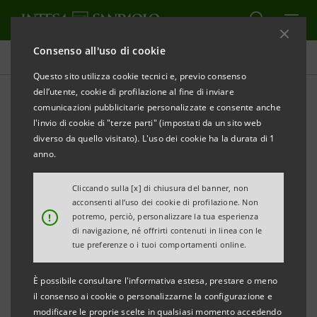
Consenso all'uso di cookie
Comunicati stampa
Questo sito utilizza cookie tecnici e, previo consenso
dell’utente, cookie di profilazione al fine di inviare
STAMPA
AGGIORNA
comunicazioni pubblicitarie personalizzate e consente anche
COMUNICATO STAMPA
l'invio di cookie di "terze parti" (impostati da un sito web
diverso da quello visitato). L'uso dei cookie ha la durata di 1
anno.
INTESA SANPAOLO E ASSINDUSTRIA
VENETOCENTRO PER LO SVILUPPO DELLE FILIERE
Cliccando sulla [x] di chiusura del banner, non
acconsenti all’uso dei cookie di profilazione. Non
PRODUTTIVE DI ECCELLENZA
!
potremo, perciò, personalizzare la tua esperienza
di navigazione, né offrirti contenuti in linea con le
• Presentato oggi a Padova alle imprese associate
tue preferenze o i tuoi comportamenti online.
ad Assindustria Venetocentro il “Programma
È possibile consultare l'informativa estesa, prestare o meno
Filiere”.
il consenso ai cookie o personalizzarne la configurazione e
• Nelle province di Padova e Treviso hanno aderito
modificare le proprie scelte in qualsiasi momento accedendo