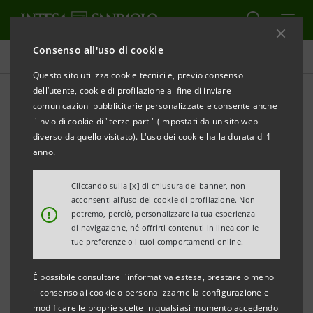
Consenso all'uso di cookie
Comunicati stampa
Questo sito utilizza cookie tecnici e, previo consenso
dell’utente, cookie di profilazione al fine di inviare
STAMPA
AGGIORNA
comunicazioni pubblicitarie personalizzate e consente anche
INTESA SANPAOLO PORTA I GIOVANI ALLA SCALA
l'invio di cookie di "terze parti" (impostati da un sito web
diverso da quello visitato). L'uso dei cookie ha la durata di 1
Nei documenti dell’Archivio storico, fin dal 1902 il
anno.
sostegno della Banca con il riconoscimento della
funzione educativa e divulgativa del “sommo
Cliccando sulla [x] di chiusura del banner, non
acconsenti all’uso dei cookie di profilazione. Non
teatro Milanese”
!
potremo, perciò, personalizzare la tua esperienza
di navigazione, né offrirti contenuti in linea con le
La Banca sostiene inoltre la mostra “La Magnifica
tue preferenze o i tuoi comportamenti online.
Fabbrica di Milano” sulla storia architettonica del
È possibile consultare l'informativa estesa, prestare o meno
Teatro
il consenso ai cookie o personalizzarne la configurazione e
modificare le proprie scelte in qualsiasi momento accedendo
Milano, 28 novembre 2018
– Anche quest’anno