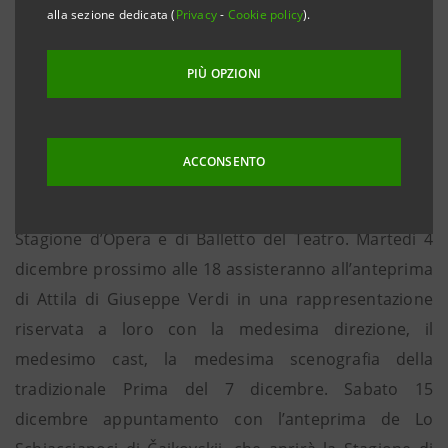
alla sezione dedicata (
Privacy
-
Cookie policy
).
Intesa Sanpaolo, socio fondatore sostenitore della
Fondazione Teatro alla Scala, conferma l’attenzione ai
PIÙ OPZIONI
giovani e alla divulgazione della musica classica. Fin
dal 2005 la Banca sostiene Scala Under30, il progetto
che prevede spettacoli e agevolazioni per ragazzi tra i
ACCONSENTO
6 e i 30 anni e in particolare porta duemila giovani ad
assistere alle due anteprime che inaugurano la
Stagione d’Opera e di Balletto del Teatro. Martedì 4
dicembre prossimo alle 18 assisteranno all’anteprima
di Attila di Giuseppe Verdi in una rappresentazione
riservata a loro con la medesima direzione, il
medesimo cast, la medesima scenografia della
tradizionale Prima del 7 dicembre. Sabato 15
dicembre appuntamento con l’anteprima de Lo