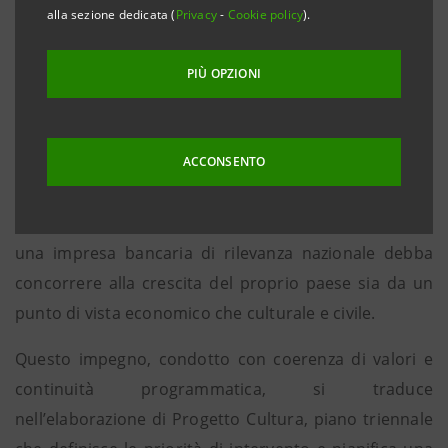
alla sezione dedicata (
Privacy
-
Cookie policy
).
detto Il Perugino proveniente dalla Galleria Nazionale
dell’Umbria di Perugia.
PIÙ OPZIONI
L’esposizione costituisce un’importante occasione di
sostegno alla cultura per Intesa Sanpaolo, che da
sempre interpreta il proprio impegno al fianco delle
ACCONSENTO
comunità in cui opera quale vera e propria
assunzione di “responsabilità sociale”, ritenendo che
una impresa bancaria di rilevanza nazionale debba
concorrere alla crescita del proprio paese sia da un
punto di vista economico che culturale e civile.
Questo impegno, condotto con coerenza di valori e
continuità programmatica, si traduce
nell’elaborazione di Progetto Cultura, piano triennale