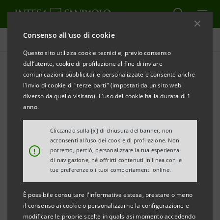
Consenso all'uso di cookie
Comunicati stampa
Questo sito utilizza cookie tecnici e, previo consenso
dell’utente, cookie di profilazione al fine di inviare
STAMPA
AGGIORNA
comunicazioni pubblicitarie personalizzate e consente anche
COMUNICATO STAMPA
l'invio di cookie di "terze parti" (impostati da un sito web
INTESA SANPAOLO PARTNER ISTITUZIONALE DEL
diverso da quello visitato). L'uso dei cookie ha la durata di 1
COMUNE DI MILANO
anno.
PER “L’ADORAZIONE DEI MAGI” DEL PERUGINO
Cliccando sulla [x] di chiusura del banner, non
acconsenti all’uso dei cookie di profilazione. Non
Milano, 30 novembre 2018
- Il Gruppo Intesa Sanpaolo
!
potremo, perciò, personalizzare la tua esperienza
partecipa anche quest’anno all’eccezionale
di navigazione, né offrirti contenuti in linea con le
tue preferenze o i tuoi comportamenti online.
appuntamento con l’arte che, dal 1 dicembre 2018 al
13 gennaio 2019, presso Palazzo Marino, consentirà a
È possibile consultare l'informativa estesa, prestare o meno
tutti i cittadini di Milano e non solo di ammirare
il consenso ai cookie o personalizzarne la configurazione e
modificare le proprie scelte in qualsiasi momento accedendo
“L’Adorazione dei Magi” opera di Pietro Vannucci