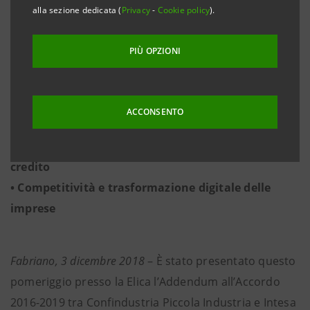
alla sezione dedicata (
Privacy
-
Cookie policy
).
2,6 MILIARDI PER LE IMPRESE DELLE MARCHE
PIÙ OPZIONI
• Focus su formazione, passaggio generazionale,
ACCONSENTO
filiere e sostenibilità
• A regime il sistema qualitativo del rating di
credito
• Competitività e trasformazione digitale delle
imprese
Fabriano, 3 dicembre 2018
– È stato presentato questo
pomeriggio presso la Elica l’Addendum all’Accordo
2016-2019 tra Confindustria Piccola Industria e Intesa