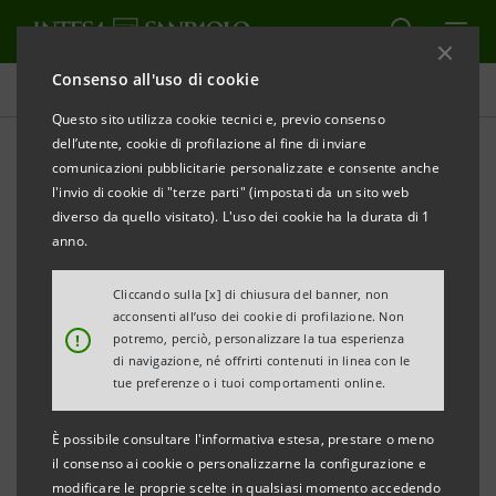
Consenso all'uso di cookie
Comunicati stampa
Questo sito utilizza cookie tecnici e, previo consenso
dell’utente, cookie di profilazione al fine di inviare
STAMPA
AGGIORNA
comunicazioni pubblicitarie personalizzate e consente anche
COMUNICATO STAMPA
l'invio di cookie di "terze parti" (impostati da un sito web
diverso da quello visitato). L'uso dei cookie ha la durata di 1
anno.
PROGETTARE IL FUTURO:
“PROMUOVERE UNA NUOVA CULTURA D’IMPRESA
Cliccando sulla [x] di chiusura del banner, non
acconsenti all’uso dei cookie di profilazione. Non
PER UNA CRESCITA SOSTENIBILE”
!
potremo, perciò, personalizzare la tua esperienza
di navigazione, né offrirti contenuti in linea con le
tue preferenze o i tuoi comportamenti online.
INTESA SANPAOLO E CONFINDUSTRIA
È possibile consultare l'informativa estesa, prestare o meno
POTENZIANO L’ACCORDO 2016-2019
il consenso ai cookie o personalizzarne la configurazione e
modificare le proprie scelte in qualsiasi momento accedendo