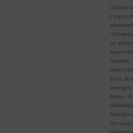
collabora
L’esposizi
partnersh
“L’Orienta
La mostra
essere di
Seicento:
nello stes
Sono 36 le
prestigio
Bosco di
(Edimburg
Fine Arts
Fra quest
collezion