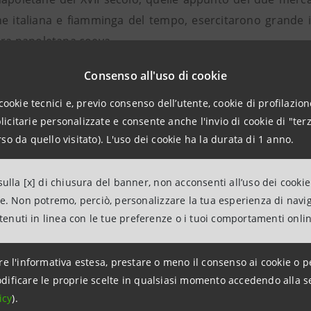
e italiana e fiamminga del tempo, esercitarono grande infl
tura napoletana coeva.
zo di via Toledo fu custodita una straordinaria collezion
Consenso all'uso di cookie
elle quali, come Il banchetto di Erode di Rubens 
den dall’eredità di Gaspare Roomer. Alla morte di Ferdina
cookie tecnici e, previo consenso dell’utente, cookie di profilazione
citarie personalizzate e consente anche l'invio di cookie di "terz
li, Giovanna ed Elisabetta, sposarono rispettivamente Giul
so da quello visitato). L'uso dei cookie ha la durata di 1 anno.
 cui per estensione si è voluto far riferimento nel titolo d
io del 1688 registra oltre trecento dipinti, tra cui esempl
ulla [x] di chiusura del banner, non acconsenti all’uso dei cookie
, Aniello Falcone, Luca Giordano, Jan Miel, Mattia Preti, N
ne. Non potremo, perciò, personalizzare la tua esperienza di navi
aul Rubens, Massimo Stanzione, Andrea Vaccaro, An
ntenuti in linea con le tue preferenze o i tuoi comportamenti onli
 battaglie di altri maestri, per lo più fiamminghi.
sa collezione godette a lungo di grande fama. Nel 1692 n
re l'informativa estesa, prestare o meno il consenso ai cookie o p
 è una galleria de’ quadri delle belle che sono in Napoli, 
dificare le proprie scelte in qualsiasi momento accedendo alla s
à, de’ famosi maestri così antichi come moderni”. Nel 1783
icy
).