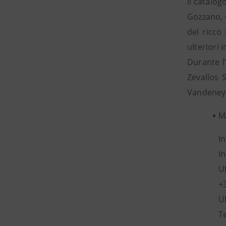
Il catalog
Gozzano, 
del ricco
ulteriori i
Durante l
Zevallos S
Vandeneyn
M
I
I
Uf
+
U
T