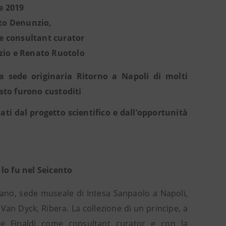
e 2019
sto Denunzio,
me consultant curator
rzio e Renato Ruotolo
a sede originaria Ritorno a Napoli di molti
sato furono custoditi
sati dal progetto scientifico e dall’opportunità
 lo fu nel Seicento
gliano, sede museale di Intesa Sanpaolo a Napoli,
an Dyck, Ribera. La collezione di un principe, a
e Finaldi come consultant curator e con la