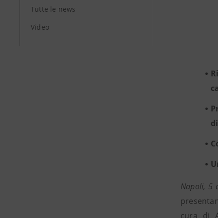
Tutte le news
Video
R
c
P
d
C
U
Napoli, 5
presentan
cura di 