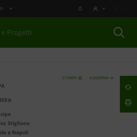
NOTIFICHE
IT
ZI
AREA UTENTE
 e Progetti
per chiudere
STAMPA
AGGIORNA
PA
BERA
ncipe
los Stigliano
lo a Napoli