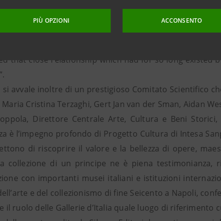
ttore della Galleria degli Uffizi – e dettagliatamente des
mirazione. Non è un caso inoltre che nel suo fondam
PIÙ OPZIONI
ACCONSENTO
askell dedichi – pur ignorando ancora gran parte delle n
azio alle raccolte di Gaspar de Roomer e di Jan e 
ised that close relationship which had for so long existed
”.
va si avvale inoltre di un prestigioso Comitato Scientifico 
, Maria Cristina Terzaghi, Gert Jan van der Sman, Aidan We
oppola, Direttore Centrale Arte, Cultura e Beni Storici
a è l’impegno profondo di Progetto Cultura di Intesa Sanpa
tono di riscoprire il valore e la bellezza di opere, maestr
 La collezione di un principe ne è piena testimonianza, ri
ione con importanti musei italiani e istituzioni internazio
ll’arte e del collezionismo di fine Seicento a Napoli, conf
 e il ruolo delle Gallerie d’Italia quale luogo di riferimento c