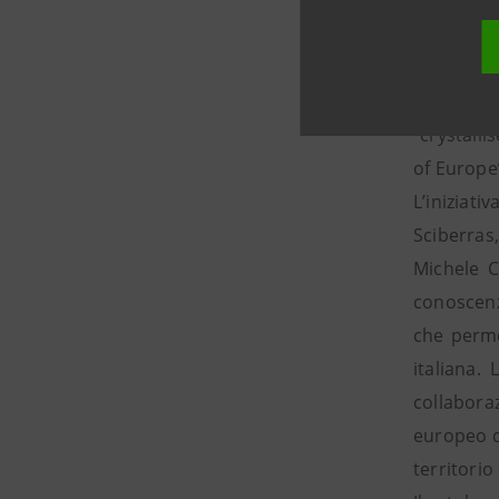
anno Dire
somma am
Francis H
ampio sp
“crystall
of Europe
L’iniziati
Sciberras
Michele C
conoscenz
che permet
italiana.
collaboraz
europeo de
territorio