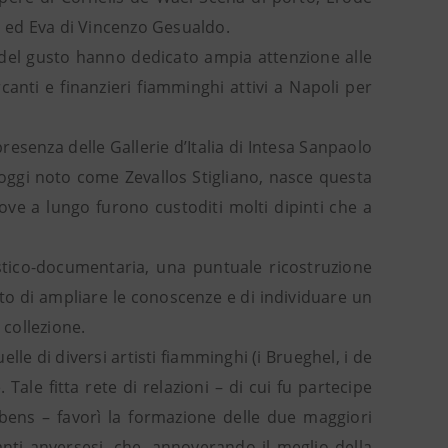
mo ed Eva di Vincenzo Gesualdo.
e del gusto hanno dedicato ampia attenzione alle
nti e finanzieri fiamminghi attivi a Napoli per
esenza delle Gallerie d’Italia di Intesa Sanpaolo
 oggi noto come Zevallos Stigliano, nasce questa
ove a lungo furono custoditi molti dipinti che a
istico-documentaria, una puntuale ricostruzione
ito di ampliare le conoscenze e di individuare un
collezione.
le di diversi artisti fiamminghi (i Brueghel, i de
ale fitta rete di relazioni – di cui fu partecipe
ubens – favorì la formazione delle due maggiori
nti anversesi, che, annoverando il meglio della