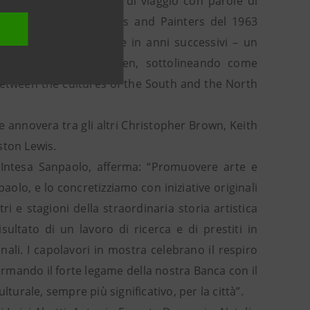
critta nei suoi appunti di viaggio con parole di
entale volume Patrons and Painters del 1963
otizie venute alla luce in anni successivi – un
Ferdinand Vandeneynden, sottolineando come
 between the cultures of the South and the North
che annovera tra gli altri Christopher Brown, Keith
ston Lewis.
, Intesa Sanpaolo, afferma: “Promuovere arte e
olo, e lo concretizziamo con iniziative originali
i e stagioni della straordinaria storia artistica
sultato di un lavoro di ricerca e di prestiti in
nali. I capolavori in mostra celebrano il respiro
ermando il forte legame della nostra Banca con il
ulturale, sempre più significativo, per la città”.