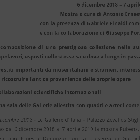
6 dicembre 2018 – 7 april
Mostra a cura di Antonio Erne
con la presenza di Gabriele Finaldi co
e con la collaborazione di Giuseppe Po
icomposizione di una prestigiosa collezione nella su
apolavori, esposti nelle stesse sale dove a lungo in pas
restiti importanti da musei italiani e stranieri, interes
i ricostruire l’antica provenienza delle proprie opere
ollaborazioni scientifiche internazionali
na sala delle Gallerie allestita con quadri e arredi come
 dicembre 2018
- Le Gallerie d’Italia – Palazzo Zevallos Sti
o dal 6 dicembre 2018 al 7 aprile 2019 la mostra Rubens, V
Antonio Ernesto Denunzio con la presenza di Gabriel