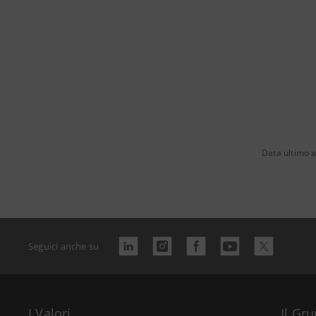
Data ultimo 
Seguici anche su
I Valori
Il Gr