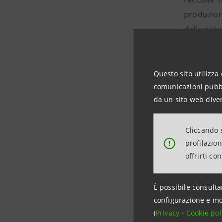
produzion
della pit
Nel palaz
alcune d
Vandeneyn
Questo sito utilizza 
comunicazioni pubbli
delle qua
da un sito web diver
principe a
L’inventar
Cliccando s
Caravaggio
profilazio
!
Pieter P
offrirti co
paesaggi e
La prezio
È possibile consulta
palazzo vi
configurazione e mo
in quantit
(
Privacy
-
Cookie pol