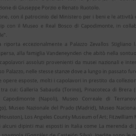
zione di Giuseppe Porzio e Renato Ruotolo.
one, con il patrocinio del Ministero per i beni e le attivit
ip con il Museo e Real Bosco di Capodimonte, in collabo
le”.
 riporta eccezionalmente a Palazzo Zevallos Stigliano l
spersa, alla famiglia Vandeneynden che abitò nella sontuo
 capolavori assoluti provenienti da musei nazionali e inte
so Palazzo, nelle stesse stanze dove a lungo in passato fur
 opere esposte, molti i capolavori in prestito da collezion
, tra cui: Galleria Sabauda (Torino), Pinacoteca di Brera
 Capodimonte (Napoli), Museo Correale di Terranova 
o), Museo Nazionale del Prado (Madrid), Museo Naciona
 (Houston), Los Angeles County Museum of Art; Fitzwillia
i alcuni dipinti mai esposti in Italia come La merenda di 
e spagnola (González de Castejón Silva). Inedite sono le 