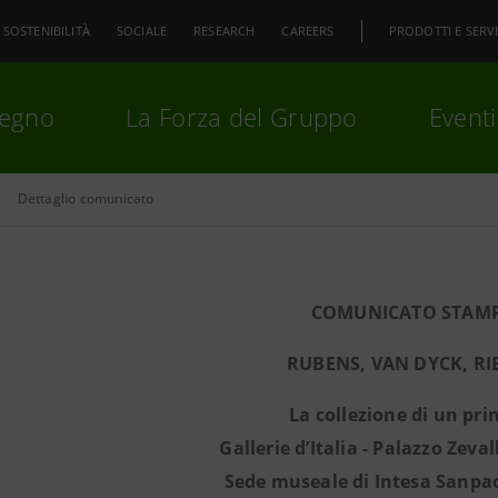
SOSTENIBILITÀ
SOCIALE
RESEARCH
CAREERS
PRODOTTI E SERVI
pegno
La Forza del Gruppo
Eventi
Dettaglio comunicato
premi
Invio
per cercare o
ESC
COMUNICATO STAM
RUBENS, VAN DYCK, RI
La collezione di un pri
Gallerie d’Italia - Palazzo Zeval
Sede museale di Intesa Sanpao