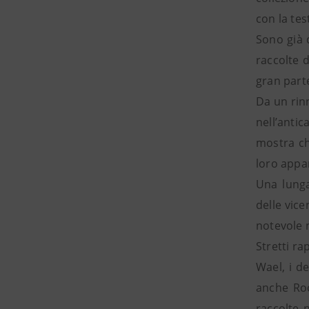
con la tes
Sono già 
raccolte 
gran part
Da un rinn
nell’anti
mostra ch
loro appa
Una lunga
delle vic
notevole 
Stretti ra
Wael, i de
anche Roo
raccolte 