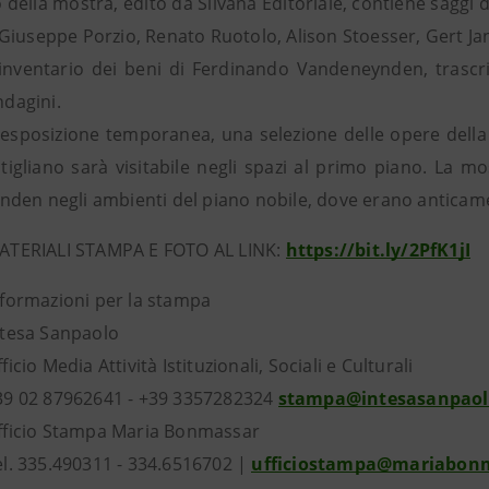
o della mostra, edito da Silvana Editoriale, contiene saggi 
Giuseppe Porzio, Renato Ruotolo, Alison Stoesser, Gert Ja
 inventario dei beni di Ferdinando Vandeneynden, trascri
ndagini.
’esposizione temporanea, una selezione delle opere della 
tigliano sarà visitabile negli spazi al primo piano. La most
den negli ambienti del piano nobile, dove erano anticame
ATERIALI STAMPA E FOTO AL LINK:
https://bit.ly/2PfK1jI
nformazioni per la stampa
ntesa Sanpaolo
ficio Media Attività Istituzionali, Sociali e Culturali
39 02 87962641 - +39 3357282324
stampa@intesasanpao
fficio Stampa Maria Bonmassar
el. 335.490311 - 334.6516702 |
ufficiostampa@mariabon