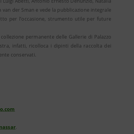
di Luigi Abetti, Antonio Ernesto Denunzio, Natalia
n van der Sman e vede la pubblicazione integrale
tto per l’occasione, strumento utile per future
collezione permanente delle Gallerie di Palazzo
ra, infatti, ricolloca i dipinti della raccolta dei
nte conservati.
lo.com
massar
.