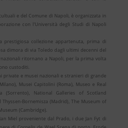
à cultuali e del Comune di Napoli, è organizzata in
razione con l’Università degli Studi di Napoli
a prestigiosa collezione appartenuta, prima di
sa dimora di via Toledo dagli ultimi decenni del
rnazionali ritornano a Napoli, per la prima volta
ono custoditi.
i private e musei nazionali e stranieri di grande
 (Milano), Musei Capitolini (Roma), Museo e Real
(Sorrento), National Galleries of Scotland
l Thyssen-Bornemisza (Madrid), The Museum of
m Museum (Cambridge).
Jan Miel proveniente dal Prado, i due Jan Fyt di
opere di Cornelis de Wael Scena di porto, Erode