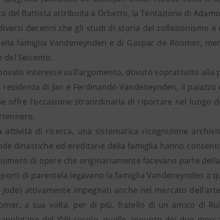
ta del Battista attribuita a Orbetto, la Tentazione di Ada
diversi decenni che gli studi di storia del collezionismo 
della famiglia Vandeneynden e di Gaspar de Roomer, merca
e del Seicento.
ovato interesse sull’argomento, dovuto soprattutto alla pr
ca residenza di Jan e Ferdinando Vandeneynden, il palazzo
e offre l’occasione straordinaria di riportare nel luogo d
rtennero.
 attività di ricerca, una sistematica ricognizione archiv
ende dinastiche ed ereditarie della famiglia hanno consent
numero di opere che originariamente facevano parte della 
pporti di parentela legavano la famiglia Vandeneynden a quel
 Jode) attivamente impegnati anche nel mercato dell’arte. T
mer, a sua volta, per di più, fratello di un amico di R
napoletane del XVII secolo, quelle appunto dei due merca