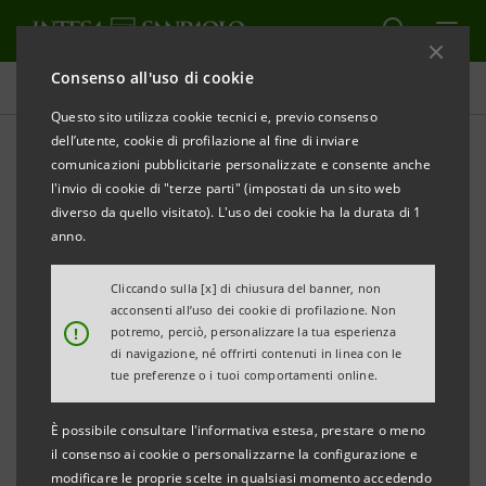
Consenso all'uso di cookie
Comunicati stampa
Questo sito utilizza cookie tecnici e, previo consenso
dell’utente, cookie di profilazione al fine di inviare
STAMPA
AGGIORNA
comunicazioni pubblicitarie personalizzate e consente anche
l'invio di cookie di "terze parti" (impostati da un sito web
diverso da quello visitato). L'uso dei cookie ha la durata di 1
COMUNICATO STAMPA
anno.
DA INTESA SANPAOLO E FEDERLEGNOARREDO UN
Cliccando sulla [x] di chiusura del banner, non
IMPORTANTE ACCORDO A SOSTEGNO DELLA
acconsenti all’uso dei cookie di profilazione. Non
!
potremo, perciò, personalizzare la tua esperienza
FILIERA DEL LEGNO. STANZIATO UN PLAFOND DI
di navigazione, né offrirti contenuti in linea con le
100 MILIONI PER LA GESTIONE DEL LEGNAME
tue preferenze o i tuoi comportamenti online.
PROVENIENTE DAI BOSCHI DEL TRIVENETO COLPITI
È possibile consultare l'informativa estesa, prestare o meno
DAL MALTEMPO
il consenso ai cookie o personalizzarne la configurazione e
modificare le proprie scelte in qualsiasi momento accedendo
Sono oltre 15 milioni gli alberi caduti e da