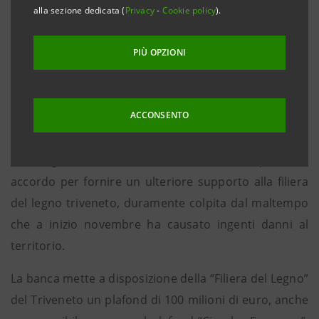
alla sezione dedicata (
Privacy
-
Cookie policy
).
raccogliere in tempi brevi. Iniziative dedicate per
tutta la filiera: imprese boschive, segherie e
PIÙ OPZIONI
imprese di lavorazione/trasformazione del legno.
Finanziamenti a sostegno del ripopolamento delle
aree montane colpite
ACCONSENTO
Padova, 18 dicembre 2018
. Intesa Sanpaolo e
FederlegnoArredo hanno sottoscritto un importante
accordo per fornire un ulteriore supporto alla filiera
del legno triveneto, duramente colpita dal maltempo
che a inizio novembre ha causato ingenti danni al
territorio.
La banca mette a disposizione della “Filiera del Legno”
del Triveneto un plafond di 100 milioni di euro, anche