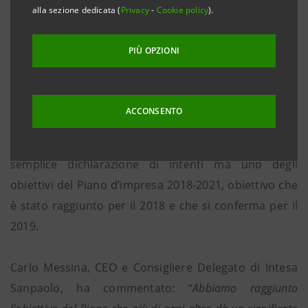
povertà che quest’anno ha generato importanti
alla sezione dedicata (
Privacy
-
Cookie policy
).
interventi a favore di chi si trova in difficoltà e che
proseguirà nel 2019”
PIÙ OPZIONI
Milano, 28 dicembre 2018
– Intesa Sanpaolo conferma
ACCONSENTO
l’impegno per rispondere alle prime necessità e dare
nuove speranze a chi è in grave difficoltà. Non una
semplice dichiarazione di intenti ma uno degli
obiettivi del Piano d’impresa 2018-2021, obiettivo che
è stato raggiunto per il 2018 e che si conferma per il
2019.
Carlo Messina, CEO e Consigliere Delegato di Intesa
Sanpaolo, ha commentato: “
Abbiamo raggiunto