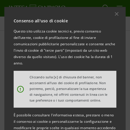
Consenso all'uso di cookie
Comunicati stampa
Questo sito utilizza cookie tecnici e, previo consenso
dell’utente, cookie di profilazione al fine di inviare
STAMPA
AGGIORNA
comunicazioni pubblicitarie personalizzate e consente anche
COMUNICATO STAMPA
l'invio di cookie di "terze parti" (impostati da un sito web
diverso da quello visitato). L'uso dei cookie ha la durata di 1
INTESA SANPAOLO: NEL 2018 DISTRIBUITI AI
anno.
BISOGNOSI 3,6 MILIONI DI PASTI, 72 MILA POSTI
LETTO, 36 MILA FARMACI E 36 MILA INDUMENTI
Cliccando sulla [x] di chiusura del banner, non
acconsenti all’uso dei cookie di profilazione. Non
GRAZIE AL SOSTEGNO DEL GRUPPO A ENTI E
!
potremo, perciò, personalizzare la tua esperienza
ASSOCIAZIONI CARITATIVE
di navigazione, né offrirti contenuti in linea con le
tue preferenze o i tuoi comportamenti online.
Carlo Messina: “I risultati e la solidità della Banca
È possibile consultare l'informativa estesa, prestare o meno
sono alla base del nostro grande impegno solidale,
il consenso ai cookie o personalizzarne la configurazione e
un patto Banca–società civile per il contrasto alla
modificare le proprie scelte in qualsiasi momento accedendo