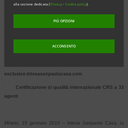
alla sezione dedicata (
Privacy
-
Cookie policy
).
Torino
·
Il mercato immobiliare risulta sempre più
PIÙ OPZIONI
segmentato; le valutazioni
degli immobili di pregio mostrano una miglior
ACCONSENTO
tenuta rispetto al ciclo
·
Una sezione web dedicata:
exclusive.intesasanpaolocasa.com
·
Certificazione di qualità internazionale CRS a 33
agenti
Milano, 15 gennaio 2019
– Intesa Sanpaolo Casa, la