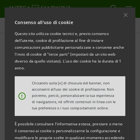
Consenso all'uso di cookie
Comunicati stampa
Questo sito utilizza cookie tecnici e, previo consenso
dell’utente, cookie di profilazione al fine di inviare
STAMPA
AGGIORNA
comunicazioni pubblicitarie personalizzate e consente anche
l'invio di cookie di "terze parti" (impostati da un sito web
diverso da quello visitato). L'uso dei cookie ha la durata di 1
COMUNICATO STAMPA
anno.
Cliccando sulla [x] di chiusura del banner, non
acconsenti all’uso dei cookie di profilazione. Non
INTESA SANPAOLO CASA ENTRA NEL SETTORE
!
potremo, perciò, personalizzare la tua esperienza
di navigazione, né offrirti contenuti in linea con le
tue preferenze o i tuoi comportamenti online.
DELLE CASE ESCLUSIVE
È possibile consultare l'informativa estesa, prestare o meno
il consenso ai cookie o personalizzarne la configurazione e
·
modificare le proprie scelte in qualsiasi momento accedendo
Quattro sedi in Italia: Milano, Padova, Roma, e