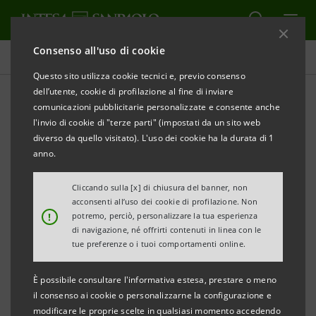
Consenso all'uso di cookie
Comunicati stampa
Questo sito utilizza cookie tecnici e, previo consenso
dell’utente, cookie di profilazione al fine di inviare
STAMPA
AGGIORNA
comunicazioni pubblicitarie personalizzate e consente anche
Intesa Sanpaolo rinnova l'impegno per l'economia
l'invio di cookie di "terze parti" (impostati da un sito web
circolare al fianco della Fondazione Ellen
diverso da quello visitato). L'uso dei cookie ha la durata di 1
MacArthu
anno.
Cliccando sulla [x] di chiusura del banner, non
acconsenti all’uso dei cookie di profilazione. Non
!
potremo, perciò, personalizzare la tua esperienza
• Il Gruppo bancario si conferma l’unico partner
di navigazione, né offrirti contenuti in linea con le
tue preferenze o i tuoi comportamenti online.
finanziario globale della Fondazione grazie al
rinnovo della partnership per altri tre anni
È possibile consultare l'informativa estesa, prestare o meno
• Carlo Messina, “L’obiettivo della Banca è favorire
il consenso ai cookie o personalizzarne la configurazione e
modificare le proprie scelte in qualsiasi momento accedendo
una crescita più responsabile verso il futuro”