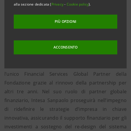
alla sezione dedicata (
Privacy
-
Cookie policy
).
• Ellen MacArthur, “Importante contributo per
creare un’economia che funzioni nel lungo
PIÙ OPZIONI
termine”
Davos, 23 gennaio
– Intesa Sanpaolo rinnova il
proprio impegno al fianco della Ellen MacArthur
ACCONSENTO
Foundation, principale promotore della transizione
globale verso la circular economy e si conferma
l’unico Financial Services Global Partner della
Fondazione grazie al rinnovo della partnership per
altri tre anni. Nel suo ruolo di partner globale
finanziario, Intesa Sanpaolo proseguirà nell’impegno
di ridefinire le strategie d’impresa in chiave
innovativa, assicurando il supporto finanziario per gli
investimenti a sostegno del re-design del sistema