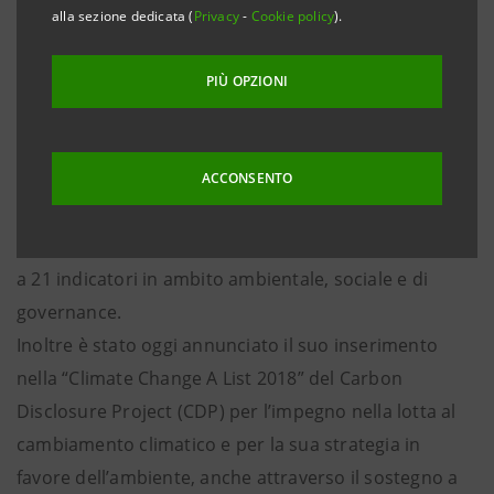
Sanpaolo nel campo della sostenibilità. Oggi a Davos,
alla sezione dedicata (
Privacy
-
Cookie policy
).
nell’ambito del World Economic Forum, Intesa
Sanpaolo è stata confermata per il terzo anno
PIÙ OPZIONI
consecutivo l’unica banca italiana tra le 100 società
quotate più sostenibili al mondo nella classifica stilata
da Corporate Knights, la rivista canadese specializzata
ACCONSENTO
in sostenibilità. Intesa Sanpaolo si è posizionata
all’80° posto su circa 7.500 imprese analizzate in base
a 21 indicatori in ambito ambientale, sociale e di
governance.
Inoltre è stato oggi annunciato il suo inserimento
nella “Climate Change A List 2018” del Carbon
Disclosure Project (CDP) per l’impegno nella lotta al
cambiamento climatico e per la sua strategia in
favore dell’ambiente, anche attraverso il sostegno a