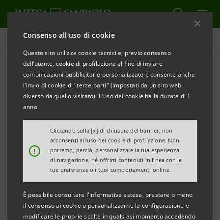
Consenso all'uso di cookie
Comunicati stampa
Questo sito utilizza cookie tecnici e, previo consenso
dell’utente, cookie di profilazione al fine di inviare
STAMPA
AGGIORNA
comunicazioni pubblicitarie personalizzate e consente anche
INTESA SANPAOLO RICONOSCIUTA TRA LE SOCIETÀ
l'invio di cookie di "terze parti" (impostati da un sito web
PIÙ SOSTENIBILI AL MONDO
diverso da quello visitato). L'uso dei cookie ha la durata di 1
anno.
• Per il terzo anno consecutivo unica banca
italiana tra le cento società più sostenibili nella
Cliccando sulla [x] di chiusura del banner, non
acconsenti all’uso dei cookie di profilazione. Non
classifica stilata da Corporate Knights
!
potremo, perciò, personalizzare la tua esperienza
• Il Gruppo inserito inoltre nella Climate Change A
di navigazione, né offrirti contenuti in linea con le
tue preferenze o i tuoi comportamenti online.
List 2018 del Carbon Disclosure Project (CDP)
È possibile consultare l'informativa estesa, prestare o meno
Milano, 22 gennaio 2019
– Due importanti
il consenso ai cookie o personalizzarne la configurazione e
riconoscimenti premiano l’impegno di Intesa
modificare le proprie scelte in qualsiasi momento accedendo