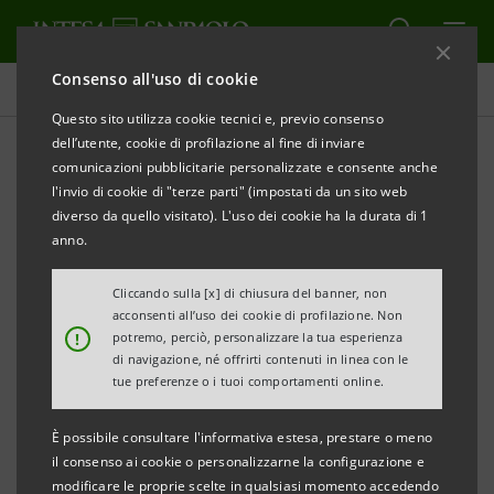
Consenso all'uso di cookie
Comunicati stampa
Questo sito utilizza cookie tecnici e, previo consenso
dell’utente, cookie di profilazione al fine di inviare
STAMPA
AGGIORNA
comunicazioni pubblicitarie personalizzate e consente anche
INTESA SANPAOLO SOSTIENE
l'invio di cookie di "terze parti" (impostati da un sito web
LA XIX GIORNATA DI RACCOLTA DEL FARMACO
diverso da quello visitato). L'uso dei cookie ha la durata di 1
anno.
Sabato 9 febbraio la raccolta di farmaci da banco
Cliccando sulla [x] di chiusura del banner, non
per le persone indigenti
acconsenti all’uso dei cookie di profilazione. Non
Nelle farmacie fra i volontari più di 150 soci
!
potremo, perciò, personalizzare la tua esperienza
di navigazione, né offrirti contenuti in linea con le
dell’Associazione Lavoratori Intesa Sanpaolo
tue preferenze o i tuoi comportamenti online.
È possibile consultare l'informativa estesa, prestare o meno
il consenso ai cookie o personalizzarne la configurazione e
modificare le proprie scelte in qualsiasi momento accedendo
Milano, 7 febbraio 2019
–
Intesa Sanpaolo rinnova il