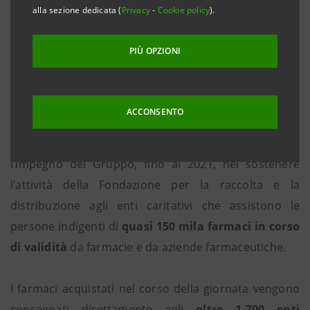
alla sezione dedicata (
Privacy
-
Cookie policy
).
suo sostegno alla Giornata di Raccolta del
Farmaco
, giunta alla sua XIX edizione, che si svolgerà
PIÙ OPZIONI
sabato 9 febbraio 2019 in tutta Italia, promossa dalla
Fondazione Banco Farmaceutico Onlus sotto l’Alto
Patronato della Presidenza della Repubblica.
ACCONSENTO
L’iniziativa, che Intesa Sanpaolo sostiene da diversi
anni, è parte di un più ampio accordo che prevede
l’impegno del Gruppo, fino al 2021, nel sostenere
l’attività della Fondazione per la raccolta e la
distribuzione agli enti caritativi che assistono le
persone indigenti di
quasi 150 mila farmaci in corso
di validità
da farmacie e da aziende farmaceutiche.
I farmaci acquistati nel corso della giornata vengono
consegnati direttamente agli
oltre 1.700 enti