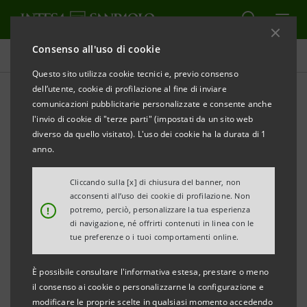
Consenso all'uso di cookie
Comunicati stampa
Questo sito utilizza cookie tecnici e, previo consenso
dell’utente, cookie di profilazione al fine di inviare
STAMPA
AGGIORNA
comunicazioni pubblicitarie personalizzate e consente anche
COMUNICATO STAMPA
l'invio di cookie di "terze parti" (impostati da un sito web
diverso da quello visitato). L'uso dei cookie ha la durata di 1
STEFANO BARRESE INCONTRA LE IMPRESE DEL
anno.
TRIVENETO
Cliccando sulla [x] di chiusura del banner, non
FOCUS SU INTERNAZIONALIZZAZIONE,
acconsenti all’uso dei cookie di profilazione. Non
!
potremo, perciò, personalizzare la tua esperienza
INNOVAZIONE, CAPITALIZZAZIONE E SVILUPPO
di navigazione, né offrirti contenuti in linea con le
tue preferenze o i tuoi comportamenti online.
•
Una nuova spinta per espandere la presenza delle
PMI a livello internazionale e sostegno alle
È possibile consultare l'informativa estesa, prestare o meno
operazioni di finanza strutturata attraverso Banca
il consenso ai cookie o personalizzarne la configurazione e
modificare le proprie scelte in qualsiasi momento accedendo
IMI e Mediocredito Italiano