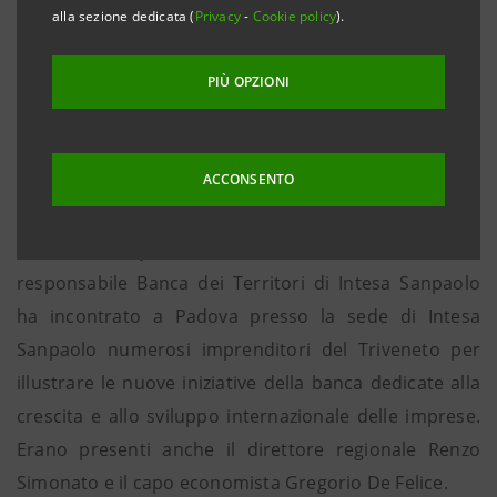
alla sezione dedicata (
Privacy
-
Cookie policy
).
• Nel 2018 erogati 7,1 miliardi di euro al territorio,
+4,6% rispetto all’anno precedente
PIÙ OPZIONI
• Circa 90 aziende capofila trivenete hanno già
aderito al Programma Filiere con complessivi
10.600 dipendenti e circa 1.000 imprese fornitrici
ACCONSENTO
per un giro d’affari globale di 6,4 miliardi di euro.
Padova, 19 febbraio 2019
– Stefano Barrese,
responsabile Banca dei Territori di Intesa Sanpaolo
ha incontrato a Padova presso la sede di Intesa
Sanpaolo numerosi imprenditori del Triveneto per
illustrare le nuove iniziative della banca dedicate alla
crescita e allo sviluppo internazionale delle imprese.
Erano presenti anche il direttore regionale Renzo
Simonato e il capo economista Gregorio De Felice.