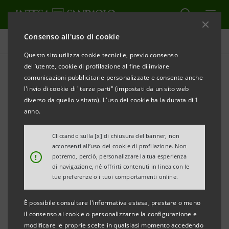
Consenso all'uso di cookie
Comunicati stampa
Questo sito utilizza cookie tecnici e, previo consenso
dell’utente, cookie di profilazione al fine di inviare
STAMPA
AGGIORNA
comunicazioni pubblicitarie personalizzate e consente anche
PANINI TOUR UP! 2019 A SAN DONA’ DI PIAVE:
l'invio di cookie di "terze parti" (impostati da un sito web
TORNA L’INVASIONE DELLE FIGURINE “CALCIATORI”
diverso da quello visitato). L'uso dei cookie ha la durata di 1
IL 23 FEBBRAIO TAPPA IN UNA FILIALE DEL GRUPPO
anno.
INTESA SANPAOLO
Cliccando sulla [x] di chiusura del banner, non
TANTI SCAMBI, QUIZ, GIOCHI E PREMI PER PICCOLI E
acconsenti all’uso dei cookie di profilazione. Non
!
potremo, perciò, personalizzare la tua esperienza
GRANDI COLLEZIONISTI
di navigazione, né offrirti contenuti in linea con le
tue preferenze o i tuoi comportamenti online.
Modena/Padova, 21 febbraio 2019
. Arriva nel prossimo
weekend a San Donà di Piave il “Panini Tour Up!
È possibile consultare l'informativa estesa, prestare o meno
2019”. La grande iniziativa promozionale per il lancio
il consenso ai cookie o personalizzarne la configurazione e
modificare le proprie scelte in qualsiasi momento accedendo
della collezione “Calciatori 2018-2019” dà