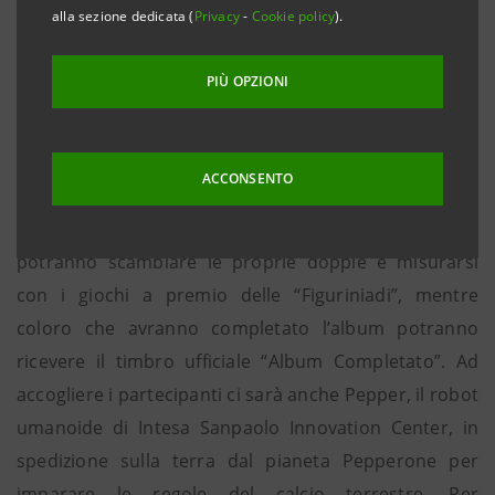
alla sezione dedicata (
Privacy
-
Cookie policy
).
appuntamento ai fan delle figurine sabato 23 presso
la filiale di Intesa Sanpaolo di via Silvio Trentin, 84 a
PIÙ OPZIONI
San Donà di Piave (ore 10-19). Dopo il grande
successo dello scorso anno, è stata confermata infatti
la partnership strategica tra Panini e il gruppo Intesa
ACCONSENTO
Sanpaolo, che promuove il nuovo “XME Conto UP!”
dedicato agli under 18. Collezionisti piccoli e grandi
potranno scambiare le proprie doppie e misurarsi
con i giochi a premio delle “Figuriniadi”, mentre
coloro che avranno completato l’album potranno
ricevere il timbro ufficiale “Album Completato”. Ad
accogliere i partecipanti ci sarà anche Pepper, il robot
umanoide di Intesa Sanpaolo Innovation Center, in
spedizione sulla terra dal pianeta Pepperone per
imparare le regole del calcio terrestre. Per