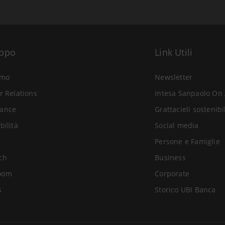
uppo
Link Utili
amo
Newsletter
r Relations
Intesa Sanpaolo On 
ance
Grattacieli sostenibi
bilità
Social media
Persone e Famiglie
ch
Business
oom
Corporate
s
Storico UBI Banca