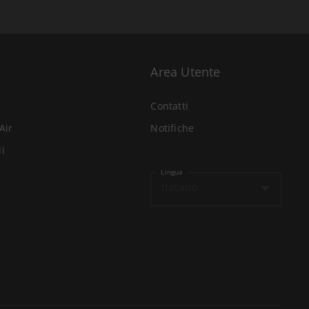
Area Utente
Contatti
Air
Notifiche
li
Lingua
Italiano