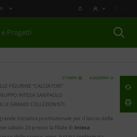
NOTIFICHE
IT
ZI
AREA UTENTE
 e Progetti
per chiudere
STAMPA
AGGIORNA
LLE FIGURINE “CALCIATORI”
L GRUPPO INTESA SANPAOLO
OLI E GRANDI COLLEZIONISTI
rande iniziativa promozionale per il lancio della
ne sabato 23 presso la filiale di
Intesa
ccesso dello scorso anno, è stata confermata