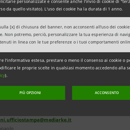
citarie personalizzate e consente anche l'invio di cookie di "terz
urine dedicate alla Nazionale femminile e alla Nazionale U
so da quello visitato). L'uso dei cookie ha la durata di 1 anno.
e”, in collaborazione con il noto programma di Sky Sport HD, 
omplete dei 22 calciatori presenti in figurina sull’album pe
ulla [x] di chiusura del banner, non acconsenti all’uso dei cookie
”, con le figurine extra dedicate ai protagonisti e ai moment
ne. Non potremo, perciò, personalizzare la tua esperienza di navi
inali, e distribuite in omaggio in allegato a “SportWeek” e a
ntenuti in linea con le tue preferenze o i tuoi comportamenti onli
1 febbraio 2019
re l'informativa estesa, prestare o meno il consenso ai cookie o p
---------
dificare le proprie scelte in qualsiasi momento accedendo alla s
icy
).
A
PIÙ OPZIONI
ACCONSENTO
Stampa
srl
5476584
ni.ufficiostampa@mediarke.it
esa Sanpaolo