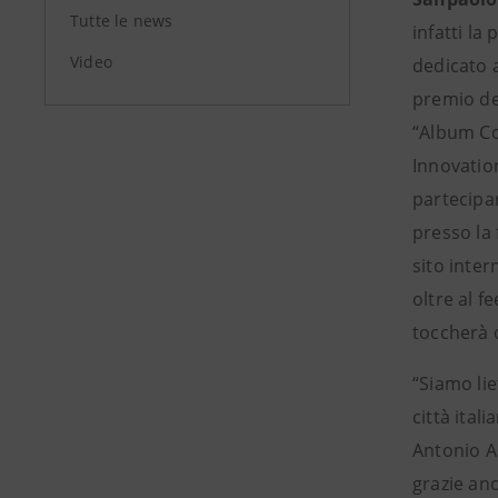
Tutte le news
infatti la
Video
dedicato a
premio de
“Album Co
Innovation
partecipar
presso la 
sito inter
oltre al f
toccherà o
“Siamo lie
città ital
Antonio Al
grazie anc