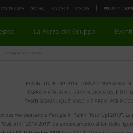
SOSTENIBILITÀ
SOCIALE
RESEARCH
CAREERS
PRODOTTI E SERVI
pegno
La Forza del Gruppo
Eventi
Dettaglio comunicato
premi
Invio
per cercare o
ESC
PANINI TOUR UP! 2019: TORNA L’INVASIONE DE
TAPPA A PERUGIA IL 23/2 IN UNA FILIALE DE
TANTI SCAMBI, QUIZ, GIOCHI E PREMI PER PICC
prossimo weekend a Perugia il “Panini Tour Up! 2019”. La g
 “Calciatori 2018-2019” dà appuntamento ai fan delle figuri
di via XX Settembre 79/A
(ore 10-19). Dopo il grande su