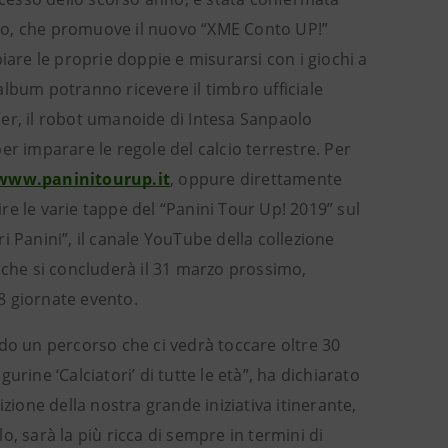
aolo, che promuove il nuovo “XME Conto UP!”
iare le proprie doppie e misurarsi con i giochi a
lbum potranno ricevere il timbro ufficiale
er, il robot umanoide di Intesa Sanpaolo
er imparare le regole del calcio terrestre. Per
www.paninitourup.it
, oppure direttamente
ire le varie tappe del “Panini Tour Up! 2019” sul
ri Panini”, il canale YouTube della collezione
r, che si concluderà il 31 marzo prossimo,
48 giornate evento.
iando un percorso che ci vedrà toccare oltre 30
gurine ‘Calciatori’ di tutte le età”, ha dichiarato
zione della nostra grande iniziativa itinerante,
, sarà la più ricca di sempre in termini di