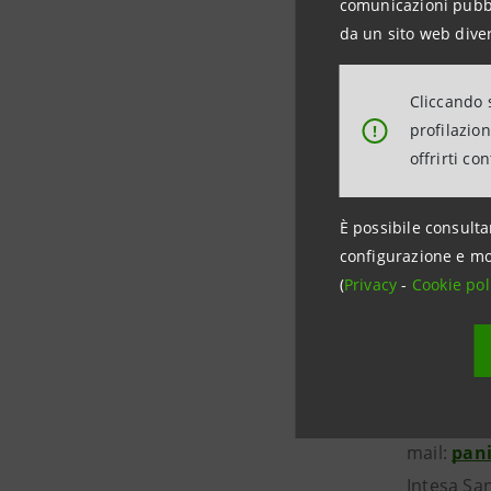
comunicazioni pubbli
con le fig
da un sito web diver
L’Original
carriere c
Cliccando s
Campionato
profilazio
!
verdetti f
offrirti co
Modena, 2
È possibile consulta
--------------
configurazione e mo
(
Privacy
-
Cookie pol
Panini Sp
Ufficio 
Mediarkè 
tel: 06 4
mail:
pani
Int