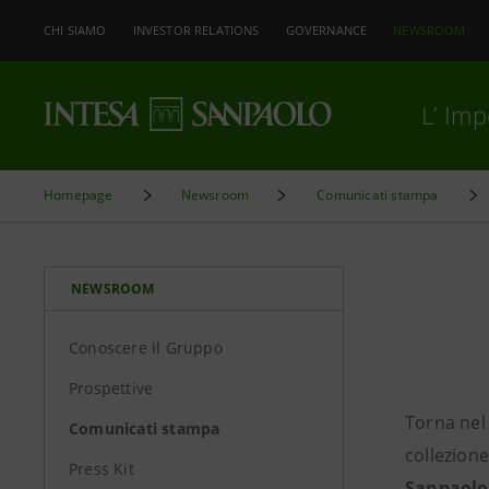
CHI SIAMO
INVESTOR RELATIONS
GOVERNANCE
NEWSROOM
L’ Im
Homepage
Newsroom
Comunicati stampa
NEWSROOM
Conoscere il Gruppo
Prospettive
Torna nel 
Comunicati stampa
collezione
Press Kit
Sanpaolo 