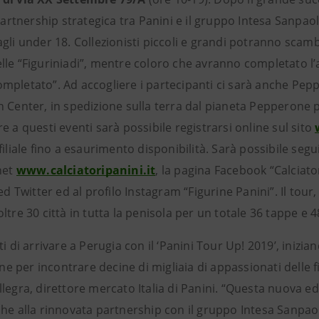
 partnership strategica tra Panini e il gruppo Intesa Sanp
gli under 18. Collezionisti piccoli e grandi potranno scamb
lle “Figuriniadi”, mentre coloro che avranno completato l’a
mpletato”. Ad accogliere i partecipanti ci sarà anche Pepp
 Center, in spedizione sulla terra dal pianeta Pepperone p
e a questi eventi sarà possibile registrarsi online sul sito
filiale fino a esaurimento disponibilità. Sarà possibile segu
net
www.calciatoripanini.it
, la pagina Facebook “Calciato
eed Twitter ed al profilo Instagram “Figurine Panini”. Il tou
ltre 30 città in tutta la penisola per un totale 36 tappe e 
ti di arrivare a Perugia con il ‘Panini Tour Up! 2019’, iniz
iane per incontrare decine di migliaia di appassionati delle fi
legra, direttore mercato Italia di Panini. “Questa nuova edi
he alla rinnovata partnership con il gruppo Intesa Sanpaolo