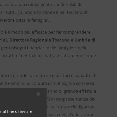
to ancora più coinvolgente con le Filiali del
utti i collezionisti Panini e nel terreno di
ivertire tutta la famiglia”.
aolo è il modo più efficace per far comprendere
rini, Direttore Regionale Toscana e Umbria di
er i bisogni finanziari delle famiglie e delle
di intrattenimento e formativi, esattamente come
rine di grande formato su giocatori e squadre di
Serie A Femminile. L’album di 128 pagine conserva
 copertina, anche quest’anno di grande effetto e
elle squadre di Serie A TIM in rappresentanza dei
 partire dai mini-statini sul retro delle figurine
 al fine di inviare
n omaggio al 120° anniversario della Federazione,