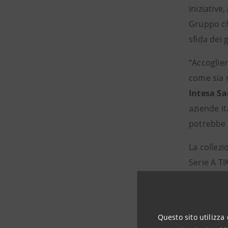
iniziative
Gruppo che
sfida dei g
“Accoglier
come sia 
Intesa S
aziende i
potrebbe f
La collez
Serie A TI
il grande
realizzata
club che s
Questo sito utilizza 
dei giocat